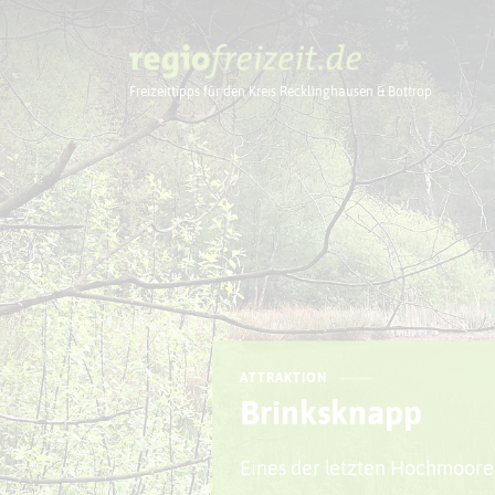
Freizeittipps für den Kreis Recklinghausen & Bottrop
Ausflugstipps
ATTRAKTION
Brinksknapp
Eines der letzten Hochmoore