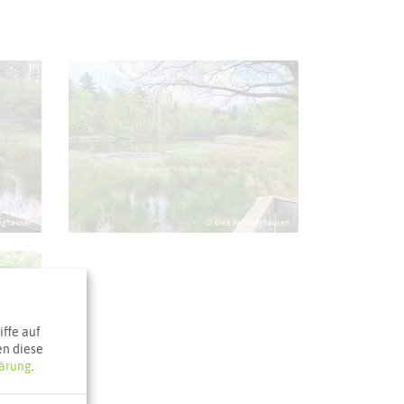
inghausen
© Kreis Recklinghausen
ffe auf
en diese
ärung
.