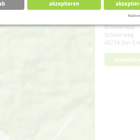
l
ab
akzeptieren
akzeptie
Adresse:
Realisie
Brinksknapp
Schäferweg
45739 Oer-Er
Interaktiv