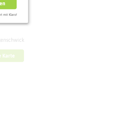
ren
rt mit Klaro!
kenschwick
e Karte