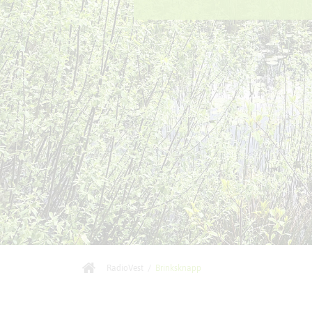
RadioVest
/
Brinksknapp