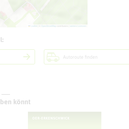
Leaflet
|
©
OpenStreetMap
contributors |
weitere Lizenzen
l:
Autoroute finden
eben könnt
OER-ERKENSCHWICK