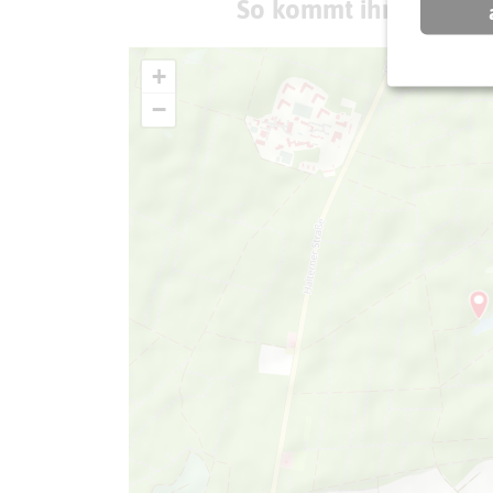
So kommt ihr zum Zie
+
−