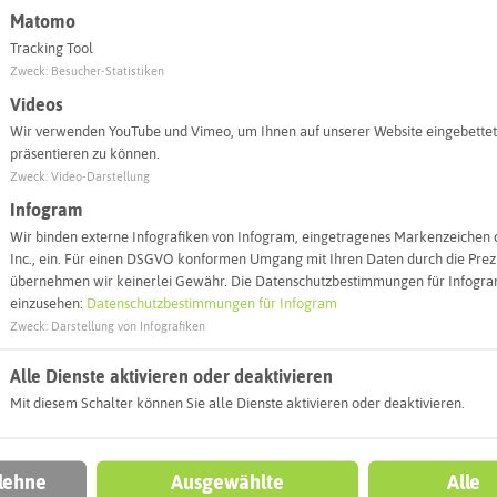
© Kreis Reckl
© Kreis Recklinghausen
Matomo
Tracking Tool
Zweck
:
Besucher-Statistiken
Videos
Wir verwenden YouTube und Vimeo, um Ihnen auf unserer Website eingebettet
präsentieren zu können.
traktion ein
Zweck
:
Video-Darstellung
Infogram
Laufen
Moor / Feuchtgebiet
Wir binden externe Infografiken von Infogram, eingetragenes Markenzeichen 
Inc., ein. Für einen DSGVO konformen Umgang mit Ihren Daten durch die Prezi
übernehmen wir keinerlei Gewähr. Die Datenschutzbestimmungen für Infogram
urpark Hohe Mark
Naturschutz
einzusehen:
Datenschutzbestimmungen für Infogram
Zweck
:
Darstellung von Infografiken
andern
Oer-Erkenschwick
Alle Dienste aktivieren oder deaktivieren
Mit diesem Schalter können Sie alle Dienste aktivieren oder deaktivieren.
 lehne
Ausgewählte
Alle