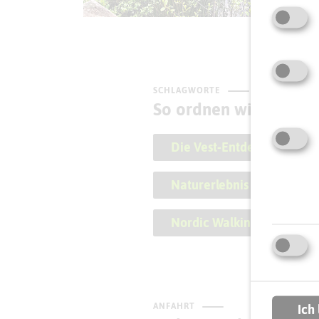
SCHLAGWORTE
So ordnen wir diese At
Die Vest-Entdecker
Naturerlebnis
Nat
Nordic Walking
W
ANFAHRT
Ich