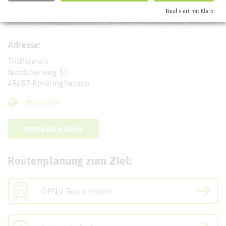
Realisiert mit Klaro!
Leaflet
|
©
OpenStreetMap
contributors |
weitere Lizenzen
Adresse:
Trüffelwerk
Nordcharweg 51
45657 Recklinghausen
Webseite
Interaktive Karte
Routenplanung zum Ziel:
ÖPNV-Route finden