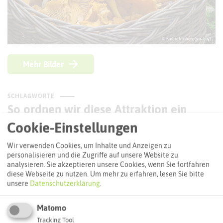
© Barbrofrosberg (pixabay)
Mehr Bilder
SCHLAGWORTE
So ordnen wir diese Attraktion ein
Cookie-Einstellungen
Die Vest-Entdecker
Hofladen
Wir verwenden Cookies, um Inhalte und Anzeigen zu
personalisieren und die Zugriffe auf unsere Website zu
Recklinghausen
analysieren. Sie akzeptieren unsere Cookies, wenn Sie fortfahren
diese Webseite zu nutzen.
Um mehr zu erfahren, lesen Sie bitte
unsere
Datenschutzerklärung
.
ANFAHRT
So kommt ihr zum Ziel
Matomo
Tracking Tool