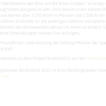
Wettbewerb den Blick auf die Arten schulen“, so Kriegs 
urg haben übrigens im Jahr 2021 bereits einen solchen Bi
raus kamen über 3.350 Arten in Münster und 2.500 Arten 
zählten Erstfunde für die jeweiligen Gebiete und zahlre
 Rahmen des Klimawandels derzeit ihr Areal verändern. 
olche Entwicklungen nahezu live verfolgen.
t freundlicher Unterstützung der Stiftung Münster der Sp
g statt.
ormationen zu dem Projekt Bioblitz2022 auf der
Website d
gebnisse des Bioblitz 2022 im Kreis Recklinghausen fin
n.org
.