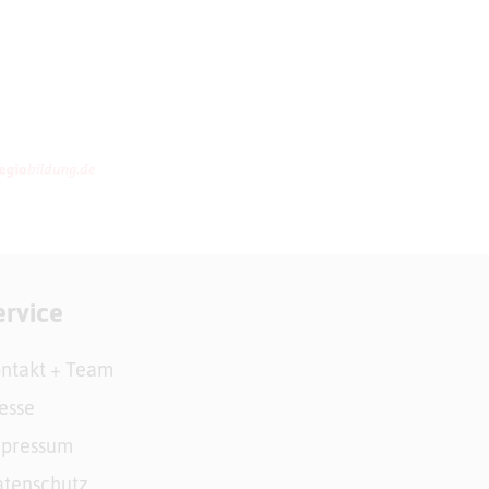
ervice
ntakt + Team
esse
mpressum
tenschutz