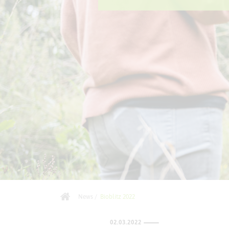
News
/
Bioblitz 2022
02.03.2022