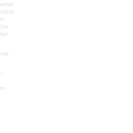
weiter.
oblitz
in
iche
Über
arda-
es
den