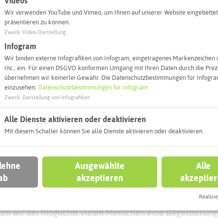
Videos
 internationale Auswertungen ein.
Wir verwenden YouTube und Vimeo, um Ihnen auf unserer Website eingebettet
präsentieren zu können.
Zweck
:
Video-Darstellung
bsIdentify, die über eine automatische Bestimmungsfunk
Artenkenntnisse mitmachen. Benötigt wird hierfür ledigl
Infogram
era und ein Nutzeraccount. Die künstliche Intelligenz, 
Wir binden externe Infografiken von Infogram, eingetragenes Markenzeichen 
Inc., ein. Für einen DSGVO konformen Umgang mit Ihren Daten durch die Prezi
ständig dazu. Sie erkennt bereits jetzt zahlreiche heimisc
übernehmen wir keinerlei Gewähr. Die Datenschutzbestimmungen für Infogram
terlinge, Wanzen, Libellen und viele mehr. Wer sich gut 
einzusehen:
Datenschutzbestimmungen für Infogram
g auskennt, kann auch die Apps ObsMapp und iObs verw
Zweck
:
Darstellung von Infografiken
melden oder direkt die Webseite Observation.org verwen
im Anschluss durch Fachleute validiert, so dass am Ende
Alle Dienste aktivieren oder deaktivieren
enschaftlicher Ansprüchen genügt.
Mit diesem Schalter können Sie alle Dienste aktivieren oder deaktivieren.
 was bestimmbar ist, egal ob Einzeller, Pilz, Pflanze oder 
 lehne
Ausgewählte
Alle
ation für die Natur und der Wunsch, über zahlreiche Zufal
ab
akzeptieren
akzeptie
gen zu können, die letztlich dem Naturschutz dienen“, e
Realisie
 des LWL-Museums für Naturkunde, der half den Wettbewer
en wir bei möglichst vielen Menschen eine Begeisterung 