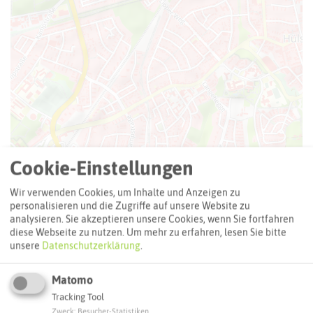
Cookie-Einstellungen
Leaflet
|
©
OpenStreetMap
contributors |
weitere Lizenzen
Wir verwenden Cookies, um Inhalte und Anzeigen zu
Adresse:
personalisieren und die Zugriffe auf unsere Website zu
Alte Weltkriegsbunker (MK)
analysieren. Sie akzeptieren unsere Cookies, wenn Sie fortfahren
diese Webseite zu nutzen.
Um mehr zu erfahren, lesen Sie bitte
MK-04 4 MK
unsere
Datenschutzerklärung
.
45772 Marl
Matomo
Interaktive Karte
Tracking Tool
Zweck
:
Besucher-Statistiken