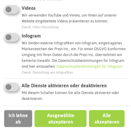
Routenplanung zum Ziel:
Videos
Wir verwenden YouTube und Vimeo, um Ihnen auf unserer
Website eingebettete Videos präsentieren zu können.
ÖPNV-Route finden
Zweck
:
Video-Darstellung
Infogram
Wir binden externe Infografiken von Infogram, eingetragenes
Autoroute finden
Markenzeichen der Prezi Inc., ein. Für einen DSGVO konformen
Umgang mit Ihren Daten durch die Prezi Inc. übernehmen wir
keinerlei Gewähr. Die Datenschutzbestimmungen für Infogram
sind hier einzusehen:
Datenschutzbestimmungen für Infogram
ATTRAKTIONEN IN DER UMGEBUNG
Zweck
:
Darstellung von Infografiken
Was ihr hier noch erleben könnt
Alle Dienste aktivieren oder deaktivieren
MARL
Mit diesem Schalter können Sie alle Dienste aktivieren oder
deaktivieren.
Ich lehne
Ausgewählte
Alle
ab
akzeptieren
akzeptieren