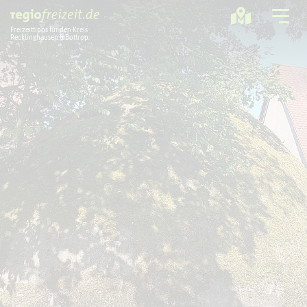
Freizeittipps für den Kreis
Recklinghausen & Bottrop
Ausflugstipps
Sport + Bewegung
Aktuelles
Freizeitregion