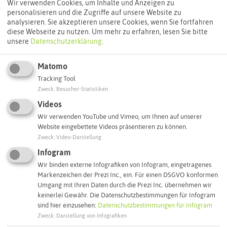
Wir verwenden Cookies, um Inhalte und Anzeigen zu
personalisieren und die Zugriffe auf unsere Website zu
ÖPNV-Route finden
analysieren. Sie akzeptieren unsere Cookies, wenn Sie fortfahren
diese Webseite zu nutzen.
Um mehr zu erfahren, lesen Sie bitte
unsere
Datenschutzerklärung
.
Autoroute finden
Matomo
Tracking Tool
Zweck
:
Besucher-Statistiken
ATTRAKTIONEN IN DER UMGEBUNG
Videos
Was ihr hier noch erleben könnt
Wir verwenden YouTube und Vimeo, um Ihnen auf unserer
Website eingebettete Videos präsentieren zu können.
Zweck
:
Video-Darstellung
DATTELN
Infogram
Wir binden externe Infografiken von Infogram, eingetragenes
Markenzeichen der Prezi Inc., ein. Für einen DSGVO konformen
Umgang mit Ihren Daten durch die Prezi Inc. übernehmen wir
keinerlei Gewähr. Die Datenschutzbestimmungen für Infogram
sind hier einzusehen:
Datenschutzbestimmungen für Infogram
Zweck
:
Darstellung von Infografiken