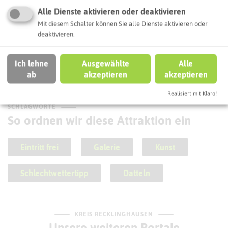
Alle Dienste aktivieren oder deaktivieren
Mit diesem Schalter können Sie alle Dienste aktivieren oder
Verkaufsoffener Sonntag Datteln
deaktivieren.
(Am Tigg)
Ich lehne
Ausgewählte
Alle
ab
akzeptieren
akzeptieren
Realisiert mit Klaro!
SCHLAGWORTE
So ordnen wir diese Attraktion ein
Eintritt frei
Galerie
Kunst
Schlechtwettertipp
Datteln
KREIS RECKLINGHAUSEN
Unsere weiteren Portale