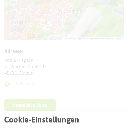
Leaflet
|
©
OpenStreetMap
contributors |
weitere Lizenzen
Adresse:
Atelier Espace
St.-Vincenz-Straße 1
45711 Datteln
Webseite
Interaktive Karte
Cookie-Einstellungen
Routenplanung zum Ziel: