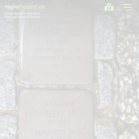
Freizeittipps für den Kreis
Recklinghausen & Bottrop
Ausflugstipps
Sport + Bewegung
Aktuelles
Freizeitregion