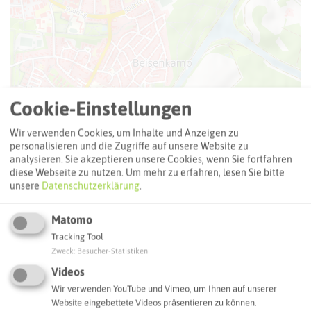
Cookie-Einstellungen
Leaflet
|
©
OpenStreetMap
contributors |
weitere Lizenzen
Wir verwenden Cookies, um Inhalte und Anzeigen zu
personalisieren und die Zugriffe auf unsere Website zu
Adresse:
analysieren. Sie akzeptieren unsere Cookies, wenn Sie fortfahren
Stolperstein Adele Hecht
diese Webseite zu nutzen.
Um mehr zu erfahren, lesen Sie bitte
unsere
Datenschutzerklärung
.
Tigg 9
45711 Datteln
Matomo
Interaktive Karte
Tracking Tool
Zweck
:
Besucher-Statistiken
Videos
Routenplanung zum Ziel:
Wir verwenden YouTube und Vimeo, um Ihnen auf unserer
Website eingebettete Videos präsentieren zu können.