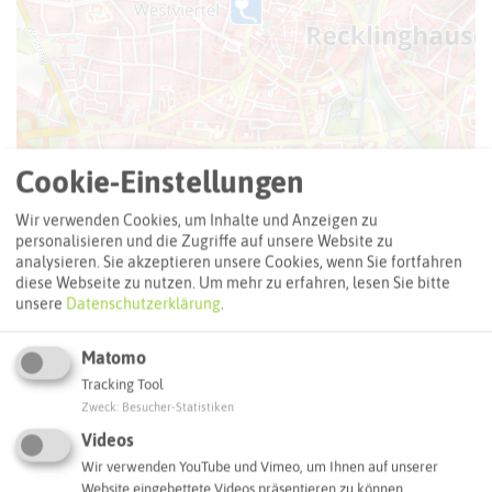
Cookie-Einstellungen
Wir verwenden Cookies, um Inhalte und Anzeigen zu
personalisieren und die Zugriffe auf unsere Website zu
analysieren. Sie akzeptieren unsere Cookies, wenn Sie fortfahren
diese Webseite zu nutzen.
Um mehr zu erfahren, lesen Sie bitte
Leaflet
|
©
OpenStreetMap
contributors |
weitere Lizenzen
unsere
Datenschutzerklärung
.
Adresse:
Matomo
Becky`s Kolpinghaus
Tracking Tool
Herzogswall 38
Zweck
:
Besucher-Statistiken
45657 Recklinghausen
Videos
Wir verwenden YouTube und Vimeo, um Ihnen auf unserer
Webseite
Website eingebettete Videos präsentieren zu können.