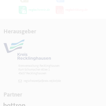
Herausgeber
Kreisverwaltung Recklinghausen
Kurt-Schumacher-Allee 1
45657 Recklinghausen
regiofreizeit[at]​kreis-re(dot)de
Partner