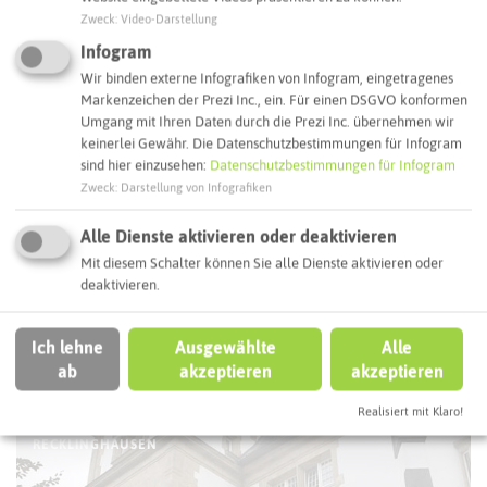
Zweck
:
Video-Darstellung
Infogram
Interaktive Karte
Wir binden externe Infografiken von Infogram, eingetragenes
Markenzeichen der Prezi Inc., ein. Für einen DSGVO konformen
Umgang mit Ihren Daten durch die Prezi Inc. übernehmen wir
Routenplanung zum Ziel:
keinerlei Gewähr. Die Datenschutzbestimmungen für Infogram
sind hier einzusehen:
Datenschutzbestimmungen für Infogram
Zweck
:
Darstellung von Infografiken
ÖPNV-Route finden
Alle Dienste aktivieren oder deaktivieren
Mit diesem Schalter können Sie alle Dienste aktivieren oder
Autoroute finden
deaktivieren.
Ich lehne
Ausgewählte
Alle
ATTRAKTIONEN IN DER UMGEBUNG
ab
akzeptieren
akzeptieren
Was ihr hier noch erleben könnt
Realisiert mit Klaro!
RECKLINGHAUSEN