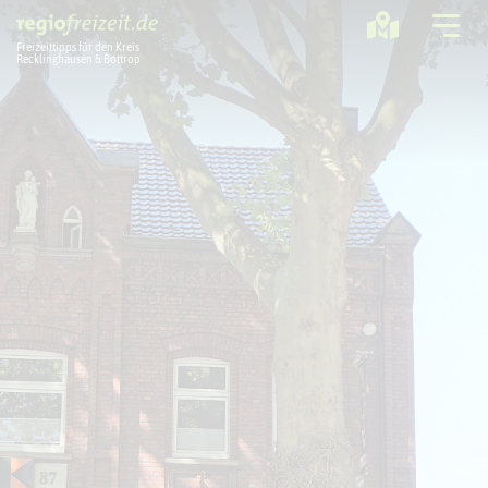
Freizeittipps für den Kreis
Recklinghausen & Bottrop
Ausflugstipps
Sport + Bewegung
Aktuelles
Freizeitregion