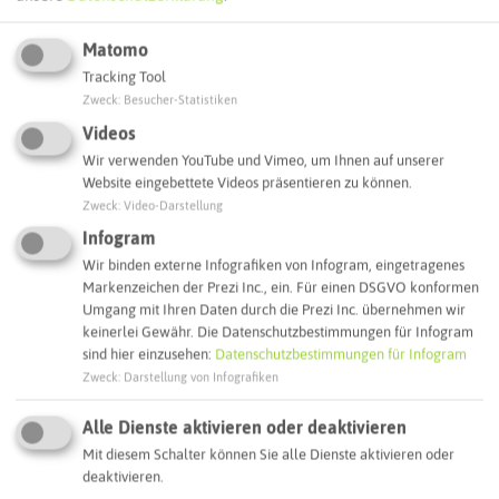
ATTRAKTIONEN IN DER UMGEBUNG
Was ihr hier noch erleben könnt
Matomo
Tracking Tool
Zweck
:
Besucher-Statistiken
RECKLINGHAUSEN
Videos
Wir verwenden YouTube und Vimeo, um Ihnen auf unserer
Website eingebettete Videos präsentieren zu können.
Zweck
:
Video-Darstellung
Infogram
Wir binden externe Infografiken von Infogram, eingetragenes
Markenzeichen der Prezi Inc., ein. Für einen DSGVO konformen
Umgang mit Ihren Daten durch die Prezi Inc. übernehmen wir
keinerlei Gewähr. Die Datenschutzbestimmungen für Infogram
sind hier einzusehen:
Datenschutzbestimmungen für Infogram
Zweck
:
Darstellung von Infografiken
Engel & Völkers Recklinghausen
Alle Dienste aktivieren oder deaktivieren
Mit diesem Schalter können Sie alle Dienste aktivieren oder
deaktivieren.