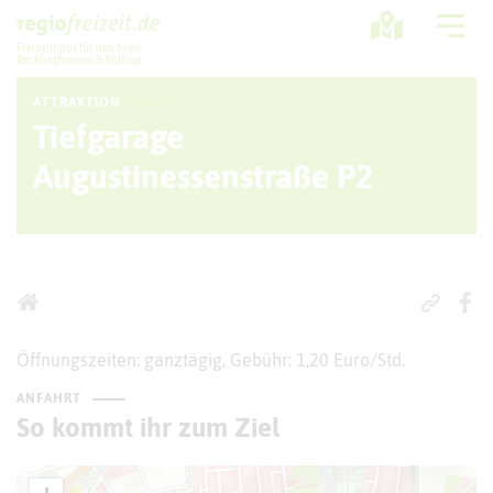
Freizeittipps für den Kreis
Recklinghausen & Bottrop
ATTRAKTION
Ausflugstipps
Tiefgarage
Sport + Bewegung
Augustinessenstraße P2
Aktuelles
Freizeitregion
Öffnungszeiten: ganztägig, Gebühr: 1,20 Euro/Std.
ANFAHRT
So kommt ihr zum Ziel