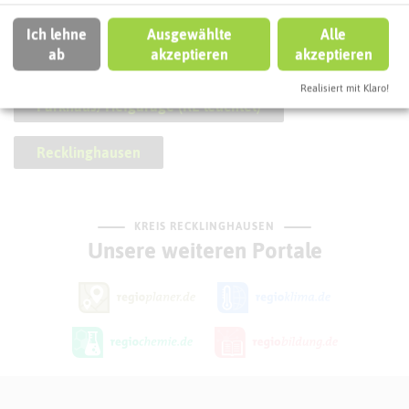
Ich lehne
Ausgewählte
Alle
SCHLAGWORTE
So ordnen wir diese Attraktion ein
ab
akzeptieren
akzeptieren
Realisiert mit Klaro!
Parkhaus/Tiefgarage (RE leuchtet)
Recklinghausen
KREIS RECKLINGHAUSEN
Unsere weiteren Portale