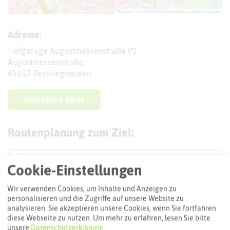
Leaflet
|
©
OpenStreetMap
contributors |
weitere Lizenzen
Adresse:
Tiefgarage Augustinessenstraße P2
Augustinessenstraße
45657 Recklinghausen
Interaktive Karte
Routenplanung zum Ziel:
ÖPNV-Route finden
Cookie-Einstellungen
Wir verwenden Cookies, um Inhalte und Anzeigen zu
personalisieren und die Zugriffe auf unsere Website zu
Autoroute finden
analysieren. Sie akzeptieren unsere Cookies, wenn Sie fortfahren
diese Webseite zu nutzen.
Um mehr zu erfahren, lesen Sie bitte
unsere
Datenschutzerklärung
.