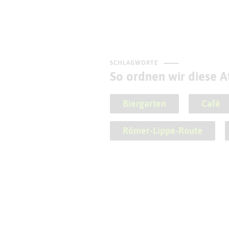
SCHLAGWORTE
So ordnen wir diese At
Biergarten
Café
Römer-Lippe-Route