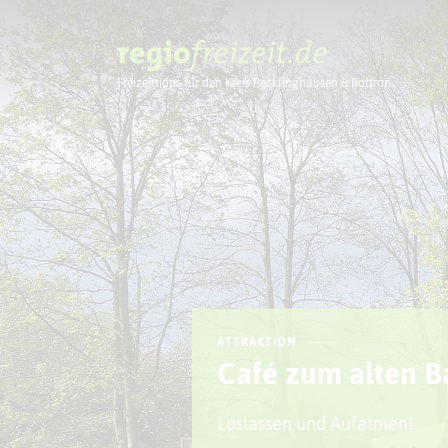
Freizeittipps für den Kreis Recklinghausen & Bottrop
Ausflugstipps
ATTRAKTION
Café zum alten 
Loslassen und Aufatmen!