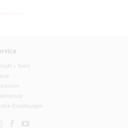
ervice
ntakt + Team
esse
mpressum
tenschutz
okie-Einstellungen