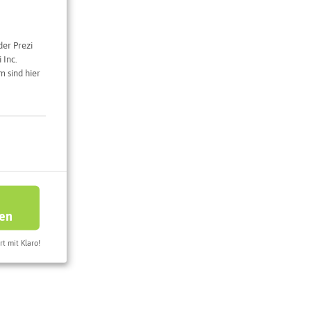
der Prezi
 Inc.
 sind hier
e Karte
ren
rt mit Klaro!