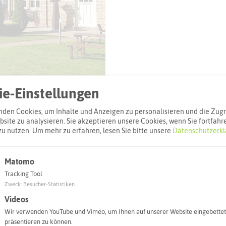
© Hiltrud Arentz, Cafe zum alten Bahnhof
e-Einstellungen
den Cookies, um Inhalte und Anzeigen zu personalisieren und die Zugri
site zu analysieren. Sie akzeptieren unsere Cookies, wenn Sie fortfahr
zu nutzen.
Um mehr zu erfahren, lesen Sie bitte unsere
Datenschutzerkl
l
Matomo
Tracking Tool
Adresse:
Zweck
:
Besucher-Statistiken
Café zum alte
Videos
Oelder Weg 3
Wir verwenden YouTube und Vimeo, um Ihnen auf unserer Website eingebettet
45721 Halter
präsentieren zu können.