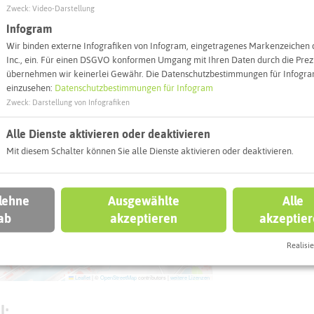
Zweck
:
Video-Darstellung
Webseite
Infogram
Wir binden externe Infografiken von Infogram, eingetragenes Markenzeichen 
Inc., ein. Für einen DSGVO konformen Umgang mit Ihren Daten durch die Prezi
übernehmen wir keinerlei Gewähr. Die Datenschutzbestimmungen für Infogram
Interaktiv
einzusehen:
Datenschutzbestimmungen für Infogram
Zweck
:
Darstellung von Infografiken
Alle Dienste aktivieren oder deaktivieren
Mit diesem Schalter können Sie alle Dienste aktivieren oder deaktivieren.
 lehne
Ausgewählte
Alle
ab
akzeptieren
akzeptie
Realisie
Leaflet
|
©
OpenStreetMap
contributors |
weitere Lizenzen
l: