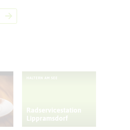
HALTERN AM SEE
Radservicestation
Lippramsdorf