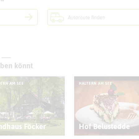
Autoroute finden
eben könnt
ERN AM SEE
HALTERN AM SEE
ndhaus Föcker
Hof Belustedde