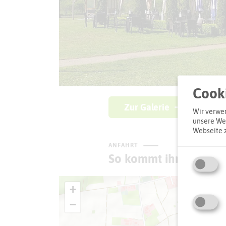
Cooki
Zur Galerie
Wir verwen
unsere Web
Webseite 
ANFAHRT
So kommt ihr zum Zie
+
−