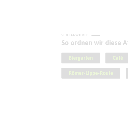
SCHLAGWORTE
So ordnen wir diese At
Biergarten
Café
Römer-Lippe-Route