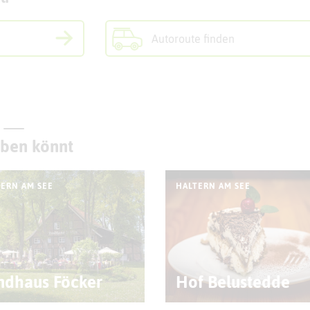
Autoroute finden
eben könnt
ERN AM SEE
HALTERN AM SEE
ndhaus Föcker
Hof Belustedde