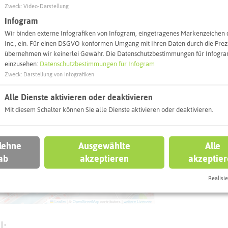
Zweck
:
Video-Darstellung
Webseite
Infogram
Wir binden externe Infografiken von Infogram, eingetragenes Markenzeichen 
Inc., ein. Für einen DSGVO konformen Umgang mit Ihren Daten durch die Prezi
übernehmen wir keinerlei Gewähr. Die Datenschutzbestimmungen für Infogram
Interaktiv
einzusehen:
Datenschutzbestimmungen für Infogram
Zweck
:
Darstellung von Infografiken
Alle Dienste aktivieren oder deaktivieren
Mit diesem Schalter können Sie alle Dienste aktivieren oder deaktivieren.
 lehne
Ausgewählte
Alle
ab
akzeptieren
akzeptie
Realisie
Leaflet
|
©
OpenStreetMap
contributors |
weitere Lizenzen
l: