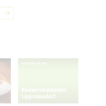
HALTERN AM SEE
Radservicestation
Lippramsdorf