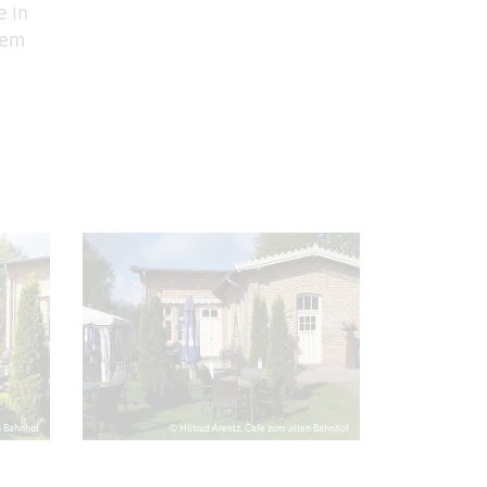
 in
nem
n Bahnhof
© Hiltrud Arentz, Cafe zum alten Bahnhof