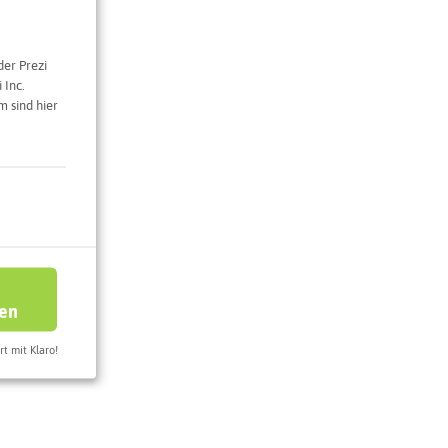
der Prezi
 Inc.
 sind hier
e Karte
ren
rt mit Klaro!