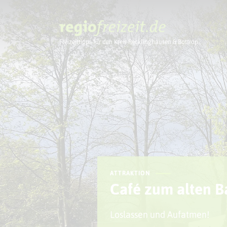
Freizeittipps für den Kreis Recklinghausen & Bottrop
Ausflugstipps
ATTRAKTION
Café zum alten 
Loslassen und Aufatmen!