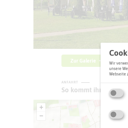
Cooki
Zur Galerie
Wir verwen
unsere Web
Webseite 
ANFAHRT
So kommt ihr zum Zie
+
−