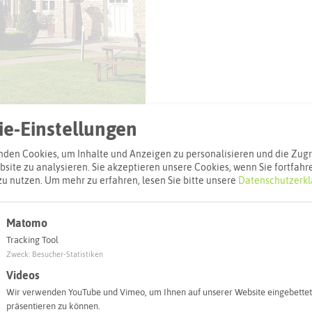
© Hiltrud Arentz, Cafe zum alten Bahnhof
e-Einstellungen
den Cookies, um Inhalte und Anzeigen zu personalisieren und die Zugri
site zu analysieren. Sie akzeptieren unsere Cookies, wenn Sie fortfahr
zu nutzen.
Um mehr zu erfahren, lesen Sie bitte unsere
Datenschutzerkl
l
Matomo
Tracking Tool
Adresse:
Zweck
:
Besucher-Statistiken
Café zum alte
Videos
Oelder Weg 3
Wir verwenden YouTube und Vimeo, um Ihnen auf unserer Website eingebettet
45721 Halter
präsentieren zu können.