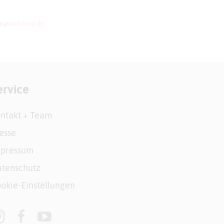
ervice
ntakt + Team
esse
mpressum
tenschutz
okie-Einstellungen