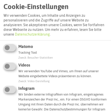
Cookie-Einstellungen
Wir verwenden Cookies, um Inhalte und Anzeigen zu
personalisieren und die Zugriffe auf unsere Website zu
analysieren. Sie akzeptieren unsere Cookies, wenn Sie fortfahren
diese Webseite zu nutzen.
Um mehr zu erfahren, lesen Sie bitte
unsere
Datenschutzerklärung
.
Matomo
Tracking Tool
Zweck
:
Besucher-Statistiken
Leaflet
|
©
OpenStreetMap
contributors |
weitere Lizenzen
Videos
Wir verwenden YouTube und Vimeo, um Ihnen auf unserer
Adresse:
Website eingebettete Videos präsentieren zu können.
Die Brücke
Zweck
:
Video-Darstellung
Willy-Brandt-Park 1
Infogram
45657 Recklinghausen
Wir binden externe Infografiken von Infogram, eingetragenes
Markenzeichen der Prezi Inc., ein. Für einen DSGVO konformen
Webseite
Umgang mit Ihren Daten durch die Prezi Inc. übernehmen wir
keinerlei Gewähr. Die Datenschutzbestimmungen für Infogram