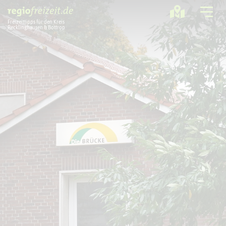
Freizeittipps für den Kreis
Recklinghausen & Bottrop
Ausflugstipps
Sport + Bewegung
Aktuelles
Freizeitregion