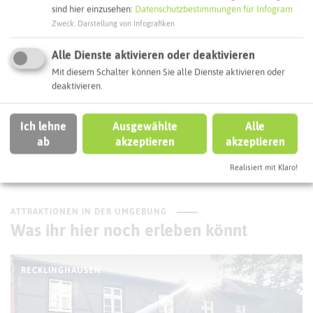
sind hier einzusehen:
Datenschutzbestimmungen für Infogram
Interaktive Karte
Zweck
:
Darstellung von Infografiken
Alle Dienste aktivieren oder deaktivieren
Routenplanung zum Ziel:
Mit diesem Schalter können Sie alle Dienste aktivieren oder
deaktivieren.
ÖPNV-Route finden
Ich lehne
Ausgewählte
Alle
ab
akzeptieren
akzeptieren
Autoroute finden
Realisiert mit Klaro!
ATTRAKTIONEN IN DER UMGEBUNG
Was ihr hier noch erleben könnt
RECKLINGHAUSEN