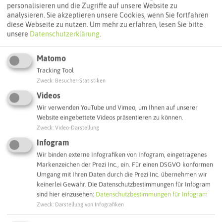
personalisieren und die Zugriffe auf unsere Website zu
analysieren. Sie akzeptieren unsere Cookies, wenn Sie fortfahren
diese Webseite zu nutzen.
Um mehr zu erfahren, lesen Sie bitte
unsere
Datenschutzerklärung
.
Matomo
Tracking Tool
Leaflet
|
©
OpenStreetMap
contributors |
weitere Lizenzen
Zweck
:
Besucher-Statistiken
Videos
Adresse:
Wir verwenden YouTube und Vimeo, um Ihnen auf unserer
Eiscafé San Remo (Dorsten)
Website eingebettete Videos präsentieren zu können.
Essener Straße 15
Zweck
:
Video-Darstellung
46282 Dorsten
Infogram
Wir binden externe Infografiken von Infogram, eingetragenes
Webseite
Markenzeichen der Prezi Inc., ein. Für einen DSGVO konformen
Umgang mit Ihren Daten durch die Prezi Inc. übernehmen wir
keinerlei Gewähr. Die Datenschutzbestimmungen für Infogram
Interaktive Karte
sind hier einzusehen:
Datenschutzbestimmungen für Infogram
Zweck
:
Darstellung von Infografiken