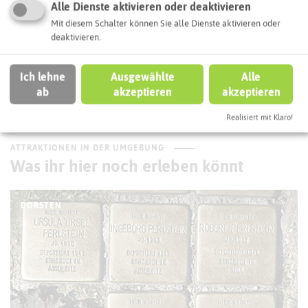
Routenplanung zum Ziel:
Alle Dienste aktivieren oder deaktivieren
Mit diesem Schalter können Sie alle Dienste aktivieren oder
deaktivieren.
ÖPNV-Route finden
Ich lehne
Ausgewählte
Alle
ab
akzeptieren
akzeptieren
Autoroute finden
Realisiert mit Klaro!
ATTRAKTIONEN IN DER UMGEBUNG
Was ihr hier noch erleben könnt
DORSTEN