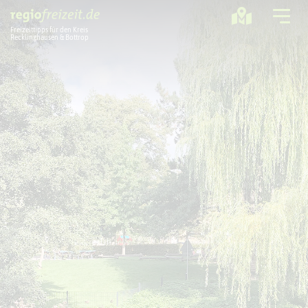
Freizeittipps für den Kreis
Recklinghausen & Bottrop
Ausflugstipps
Sport + Bewegung
Aktuelles
Freizeitregion