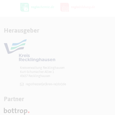
Herausgeber
Kreisverwaltung Recklinghausen
Kurt-Schumacher-Allee 1
45657 Recklinghausen
regiofreizeit[at]​kreis-re(dot)de
Partner