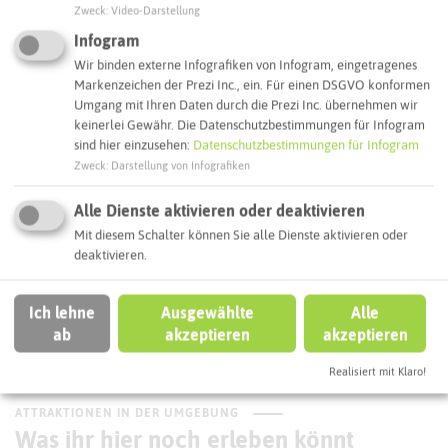
Erlbruch
Zweck
:
Video-Darstellung
45657 Recklinghausen
Infogram
Wir binden externe Infografiken von Infogram, eingetragenes
Webseite
Markenzeichen der Prezi Inc., ein. Für einen DSGVO konformen
Umgang mit Ihren Daten durch die Prezi Inc. übernehmen wir
keinerlei Gewähr. Die Datenschutzbestimmungen für Infogram
Interaktive Karte
sind hier einzusehen:
Datenschutzbestimmungen für Infogram
Zweck
:
Darstellung von Infografiken
Routenplanung zum Ziel:
Alle Dienste aktivieren oder deaktivieren
Mit diesem Schalter können Sie alle Dienste aktivieren oder
deaktivieren.
ÖPNV-Route finden
Ich lehne
Ausgewählte
Alle
ab
akzeptieren
akzeptieren
Autoroute finden
Realisiert mit Klaro!
ATTRAKTIONEN IN DER UMGEBUNG
Was ihr hier noch erleben könnt