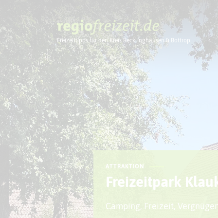
Freizeittipps für den Kreis Recklinghausen & Bottrop
Ausflugstipps
ATTRAKTION
Freizeitpark Kla
Camping, Freizeit, Vergnüge