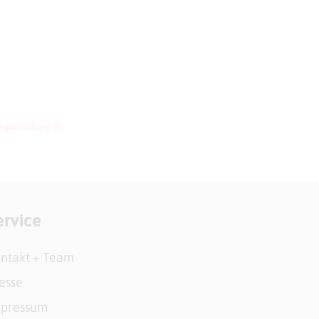
ervice
ntakt + Team
esse
mpressum