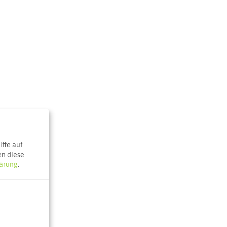
ffe auf
en diese
ärung
.
Klaukenhof
 51