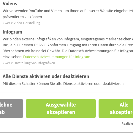
Videos
45711 Datteln
Wir verwenden YouTube und Vimeo, um Ihnen auf unserer Website eingebettet
präsentieren zu können.
Webseite
Zweck
:
Video-Darstellung
Infogram
Wir binden externe Infografiken von Infogram, eingetragenes Markenzeichen 
Interaktiv
Inc., ein. Für einen DSGVO konformen Umgang mit Ihren Daten durch die Prezi
übernehmen wir keinerlei Gewähr. Die Datenschutzbestimmungen für Infogram
einzusehen:
Datenschutzbestimmungen für Infogram
Zweck
:
Darstellung von Infografiken
Alle Dienste aktivieren oder deaktivieren
Mit diesem Schalter können Sie alle Dienste aktivieren oder deaktivieren.
 lehne
Ausgewählte
Alle
ab
akzeptieren
akzeptie
Realisie
Leaflet
|
©
OpenStreetMap
contributors |
weitere Lizenzen