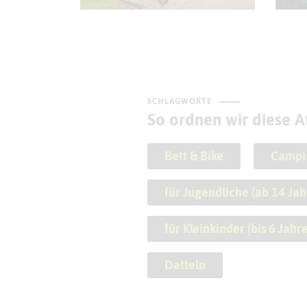
SCHLAGWORTE
So ordnen wir diese At
Bett & Bike
Campi
für Jugendliche (ab 14 Jah
für Kleinkinder (bis 6 Jahre
Datteln