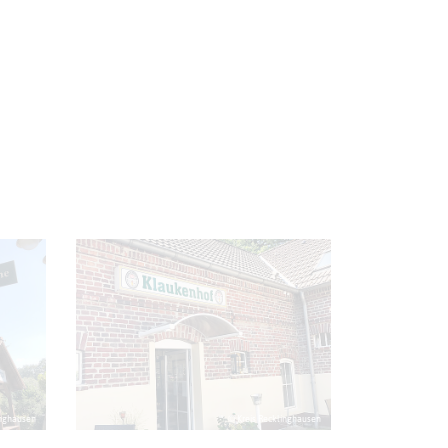
inghausen
© Kreis Recklinghausen