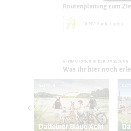
Routenplanung zum Zie
ÖPNV-Route finden
ATTRAKTIONEN IN DER UMGEBUNG
Was ihr hier noch erl
DATTELN
DAT
atz
Dattelner Blaue Acht
Da