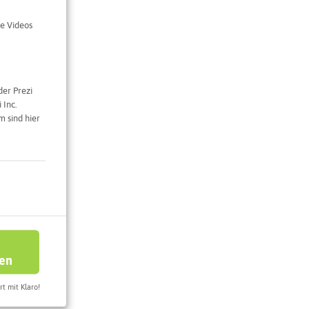
e Videos
der Prezi
e Karte
 Inc.
 sind hier
ren
rt mit Klaro!