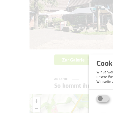
Zur Galerie
Cooki
Wir verwen
unsere Web
ANFAHRT
Webseite 
So kommt ihr zum Zie
+
−