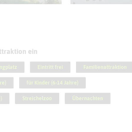
traktion ein
ngplatz
Eintritt frei
Familienattraktion
re)
für Kinder (6-14 Jahre)
)
Streichelzoo
Übernachten