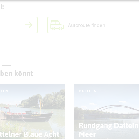
l:
Autoroute finden
eben könnt
TELN
DATTELN
Rundgang Datteln
ttelner Blaue Acht
Meer