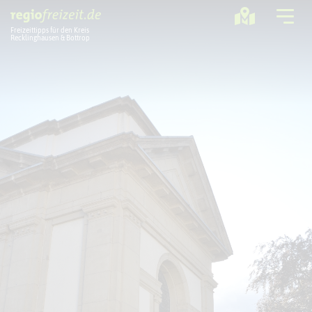
Freizeittipps für den Kreis
Recklinghausen & Bottrop
Ausflugstipps
Sport + Bewegung
Aktuelles
Freizeitregion