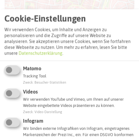
Cookie-Einstellungen
Wir verwenden Cookies, um Inhalte und Anzeigen zu
personalisieren und die Zugriffe auf unsere Website zu
analysieren. Sie akzeptieren unsere Cookies, wenn Sie fortfahren
diese Webseite zu nutzen.
Um mehr zu erfahren, lesen Sie bitte
unsere
Datenschutzerklärung
.
Matomo
Tracking Tool
Zweck
:
Besucher-Statistiken
Videos
Leaflet
|
©
OpenStreetMap
contributors |
weitere Lizenzen
Wir verwenden YouTube und Vimeo, um Ihnen auf unserer
Website eingebettete Videos präsentieren zu können.
Adresse:
Zweck
:
Video-Darstellung
Infogram
Gymnasialkirche
Steinstraße 1
Wir binden externe Infografiken von Infogram, eingetragenes
45657 Recklinghausen
Markenzeichen der Prezi Inc., ein. Für einen DSGVO konformen