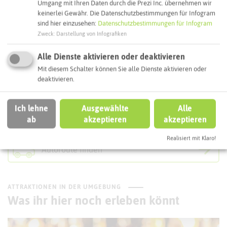
Umgang mit Ihren Daten durch die Prezi Inc. übernehmen wir
Webseite
keinerlei Gewähr. Die Datenschutzbestimmungen für Infogram
sind hier einzusehen:
Datenschutzbestimmungen für Infogram
Zweck
:
Darstellung von Infografiken
Interaktive Karte
Alle Dienste aktivieren oder deaktivieren
Mit diesem Schalter können Sie alle Dienste aktivieren oder
deaktivieren.
Routenplanung zum Ziel:
Ich lehne
Ausgewählte
Alle
ÖPNV-Route finden
ab
akzeptieren
akzeptieren
Realisiert mit Klaro!
Autoroute finden
ATTRAKTIONEN IN DER UMGEBUNG
Was ihr hier noch erleben könnt