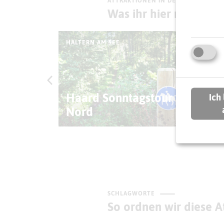
ATTRAKTIONEN IN DER UMGEBUNG
Was ihr hier noch erl
HALTERN AM SEE
HALT
 Nr.
Haard Sonntagstour
Ich
Nord
Ha
SCHLAGWORTE
So ordnen wir diese At