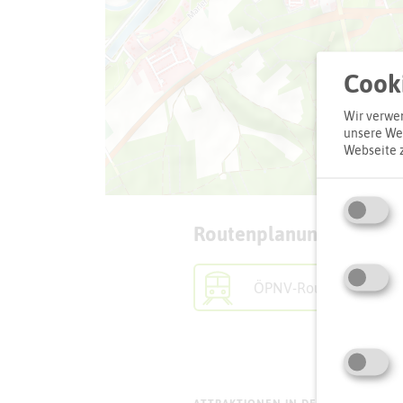
Cooki
Wir verwen
unsere Web
Webseite 
Routenplanung zum Zie
ÖPNV-Route finden