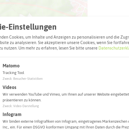
e-Einstellungen
den Cookies, um Inhalte und Anzeigen zu personalisieren und die Zugri
site zu analysieren. Sie akzeptieren unsere Cookies, wenn Sie fortfahr
zu nutzen.
Um mehr zu erfahren, lesen Sie bitte unsere
Datenschutzerkl
Leaflet
|
©
OpenStreetMap
contributors |
weitere Lizenzen
Matomo
Tracking Tool
l:
Zweck
:
Besucher-Statistiken
Videos
Autoroute finden
Wir verwenden YouTube und Vimeo, um Ihnen auf unserer Website eingebettet
präsentieren zu können.
Zweck
:
Video-Darstellung
Infogram
Wir binden externe Infografiken von Infogram, eingetragenes Markenzeichen 
Inc., ein. Für einen DSGVO konformen Umgang mit Ihren Daten durch die Prezi