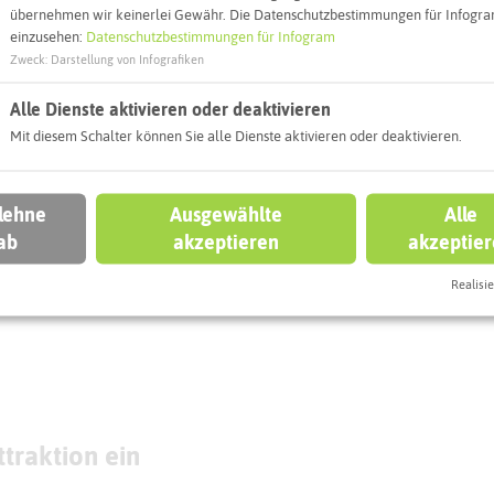
übernehmen wir keinerlei Gewähr. Die Datenschutzbestimmungen für Infogram
eben könnt
einzusehen:
Datenschutzbestimmungen für Infogram
Zweck
:
Darstellung von Infografiken
ERN AM SEE
HALTERN AM SEE
Alle Dienste aktivieren oder deaktivieren
Mit diesem Schalter können Sie alle Dienste aktivieren oder deaktivieren.
Münsterland-
 lehne
Ausgewählte
Alle
ab
akzeptieren
akzeptie
ard Rundtour
Reitroute
Realisie
traktion ein