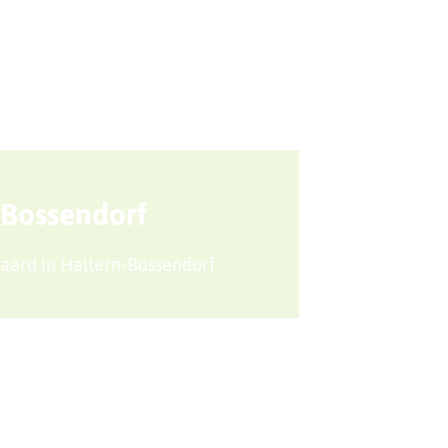
Sport + Bewegung
Aktuelles
 Bossendorf
Haard in Haltern-Bossendorf