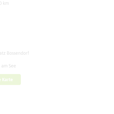
20 km
tz Bossendorf
n am See
e Karte