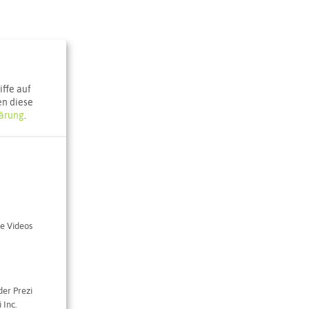
ffe auf
en diese
ärung
.
e Videos
der Prezi
 Inc.