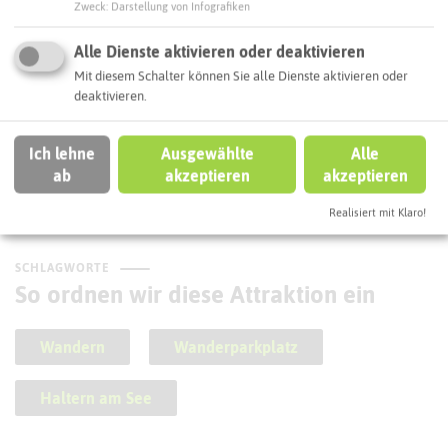
Zweck
:
Darstellung von Infografiken
Alle Dienste aktivieren oder deaktivieren
Mit diesem Schalter können Sie alle Dienste aktivieren oder
deaktivieren.
Haard Sonntagstour Nord
Ich lehne
Ausgewählte
Alle
ab
akzeptieren
akzeptieren
Realisiert mit Klaro!
SCHLAGWORTE
So ordnen wir diese Attraktion ein
Wandern
Wanderparkplatz
Haltern am See