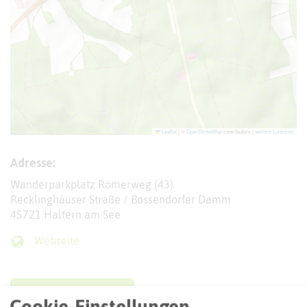
Leaflet
|
©
OpenStreetMap
contributors |
weitere Lizenzen
Adresse:
Wanderparkplatz Römerweg (43)
Recklinghäuser Straße / Bossendorfer Damm
45721 Haltern am See
Webseite
Interaktive Karte
Cookie-Einstellungen