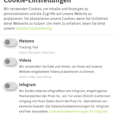
Wir verwenden Cookies, um Inhalte und Anzeigen zu
Routenplanung zum Ziel:
personalisieren und die Zugriffe auf unsere Website zu
analysieren. Sie akzeptieren unsere Cookies, wenn Sie fortfahren
diese Webseite zu nutzen.
Um mehr zu erfahren, lesen Sie bitte
ÖPNV-Route finden
unsere
Datenschutzerklärung
.
Matomo
Autoroute finden
Tracking Tool
Zweck
:
Besucher-Statistiken
Videos
ATTRAKTIONEN IN DER UMGEBUNG
Wir verwenden YouTube und Vimeo, um Ihnen auf unserer
Was ihr hier noch erleben könnt
Website eingebettete Videos präsentieren zu können.
Zweck
:
Video-Darstellung
Infogram
HALTERN AM SEE
Wir binden externe Infografiken von Infogram, eingetragenes
Markenzeichen der Prezi Inc., ein. Für einen DSGVO konformen
Umgang mit Ihren Daten durch die Prezi Inc. übernehmen wir
keinerlei Gewähr. Die Datenschutzbestimmungen für Infogram
sind hier einzusehen:
Datenschutzbestimmungen für Infogram