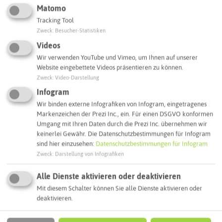
Webseite
Matomo
Tracking Tool
Zweck
:
Besucher-Statistiken
Interaktive Karte
Videos
Wir verwenden YouTube und Vimeo, um Ihnen auf unserer
Website eingebettete Videos präsentieren zu können.
Routenplanung zum Ziel:
Zweck
:
Video-Darstellung
Infogram
ÖPNV-Route finden
Wir binden externe Infografiken von Infogram, eingetragenes
Markenzeichen der Prezi Inc., ein. Für einen DSGVO konformen
Umgang mit Ihren Daten durch die Prezi Inc. übernehmen wir
keinerlei Gewähr. Die Datenschutzbestimmungen für Infogram
Autoroute finden
sind hier einzusehen:
Datenschutzbestimmungen für Infogram
Zweck
:
Darstellung von Infografiken
Alle Dienste aktivieren oder deaktivieren
ATTRAKTIONEN IN DER UMGEBUNG
Was ihr hier noch erleben könnt
Mit diesem Schalter können Sie alle Dienste aktivieren oder
deaktivieren.
BOTTROP