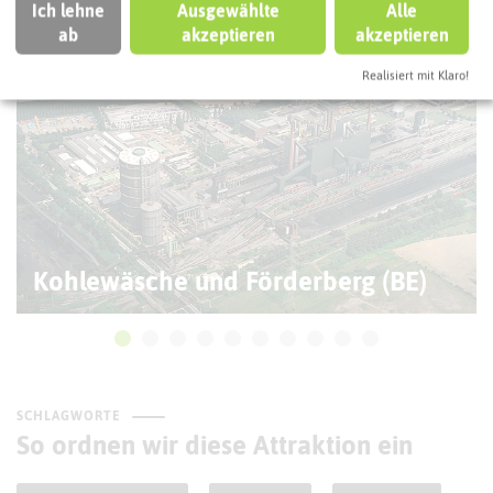
Ich lehne
Ausgewählte
Alle
ab
akzeptieren
akzeptieren
Realisiert mit Klaro!
Kohlewäsche und Förderberg (BE)
SCHLAGWORTE
So ordnen wir diese Attraktion ein