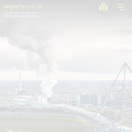
Freizeittipps für den Kreis
Recklinghausen & Bottrop
Ausflugstipps
Sport + Bewegung
Aktuelles
Freizeitregion