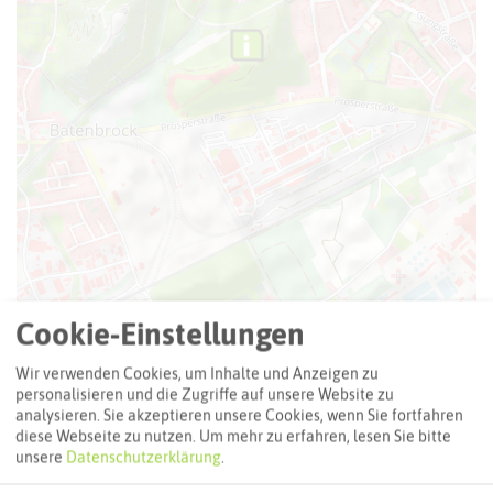
Cookie-Einstellungen
Leaflet
|
©
OpenStreetMap
contributors |
weitere Lizenzen
Wir verwenden Cookies, um Inhalte und Anzeigen zu
Adresse:
personalisieren und die Zugriffe auf unsere Website zu
analysieren. Sie akzeptieren unsere Cookies, wenn Sie fortfahren
Halde Prosperstraße
diese Webseite zu nutzen.
Um mehr zu erfahren, lesen Sie bitte
Prosperstraße
unsere
Datenschutzerklärung
.
46238 Bottrop