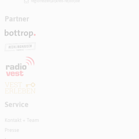
regiofreizeit[at]​kreis-re(dot)de
Partner
Service
Kontakt + Team
Presse