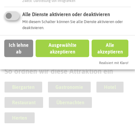
Zweck
:
Darstellung von Infografiken
Alle Dienste aktivieren oder deaktivieren
Mit diesem Schalter können Sie alle Dienste aktivieren oder
Schlösser-Runde im Ruhrgebiet
deaktivieren.
Ich lehne
Ausgewählte
Alle
ab
akzeptieren
akzeptieren
Realisiert mit Klaro!
SCHLAGWORTE
So ordnen wir diese Attraktion ein
Biergarten
Gastronomie
Hotel
Restaurant
Übernachten
Herten