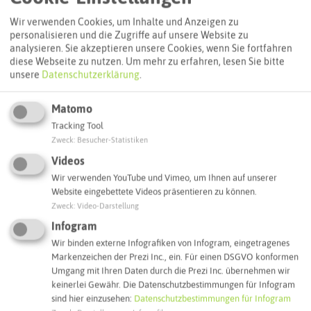
Wir verwenden Cookies, um Inhalte und Anzeigen zu
ÖPNV-Route finden
personalisieren und die Zugriffe auf unsere Website zu
analysieren. Sie akzeptieren unsere Cookies, wenn Sie fortfahren
diese Webseite zu nutzen.
Um mehr zu erfahren, lesen Sie bitte
unsere
Datenschutzerklärung
.
Autoroute finden
Matomo
Tracking Tool
ATTRAKTIONEN IN DER UMGEBUNG
Zweck
:
Besucher-Statistiken
Was ihr hier noch erleben könnt
Videos
Wir verwenden YouTube und Vimeo, um Ihnen auf unserer
HERTEN
Website eingebettete Videos präsentieren zu können.
Zweck
:
Video-Darstellung
Infogram
Wir binden externe Infografiken von Infogram, eingetragenes
Markenzeichen der Prezi Inc., ein. Für einen DSGVO konformen
Umgang mit Ihren Daten durch die Prezi Inc. übernehmen wir
keinerlei Gewähr. Die Datenschutzbestimmungen für Infogram
sind hier einzusehen:
Datenschutzbestimmungen für Infogram