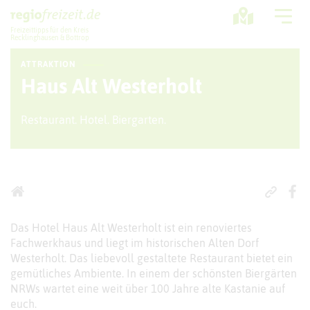
Freizeittipps für den Kreis
Recklinghausen & Bottrop
ATTRAKTION
Ausflugstipps
Haus Alt Westerholt
Sport + Bewegung
Restaurant. Hotel. Biergarten.
Aktuelles
Freizeitregion
Das Hotel Haus Alt Westerholt ist ein renoviertes
Fachwerkhaus und liegt im historischen Alten Dorf
Westerholt. Das liebevoll gestaltete Restaurant bietet ein
gemütliches Ambiente. In einem der schönsten Biergärten
NRWs wartet eine weit über 100 Jahre alte Kastanie auf
euch.