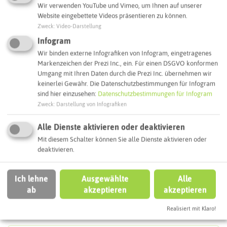
Wir verwenden YouTube und Vimeo, um Ihnen auf unserer
Website eingebettete Videos präsentieren zu können.
Adresse:
Schwierigkeit:
★★★★☆
Zweck
:
Video-Darstellung
MITTELSCHWER
Schlösser-Runde im
Infogram
Länge:
12,7 km
Ruhrgebiet
Wir binden externe Infografiken von Infogram, eingetragenes
Dauer:
03:19 h
Parkplatz Altes Dorf
Markenzeichen der Prezi Inc., ein. Für einen DSGVO konformen
Tempø:
3,8 km/h
(Startpunkt)
Umgang mit Ihren Daten durch die Prezi Inc. übernehmen wir
Bergauf:
80 m
45701 Herten
keinerlei Gewähr. Die Datenschutzbestimmungen für Infogram
Bergab:
80 m
sind hier einzusehen:
Datenschutzbestimmungen für Infogram
Fähre:
KEINE
Webseite
Zweck
:
Darstellung von Infografiken
weitere Tourdaten
Alle Dienste aktivieren oder deaktivieren
Interaktive Karte
Mit diesem Schalter können Sie alle Dienste aktivieren oder
deaktivieren.
Routenplanung zum Ziel:
Ich lehne
Ausgewählte
Alle
ab
akzeptieren
akzeptieren
ÖPNV-Route finden
Realisiert mit Klaro!