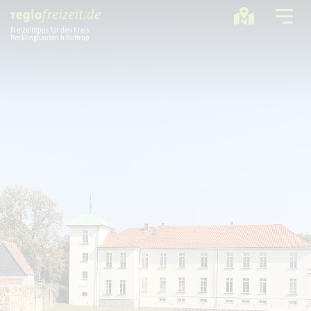
Freizeittipps für den Kreis
Recklinghausen & Bottrop
Ausflugstipps
Sport + Bewegung
Aktuelles
Freizeitregion