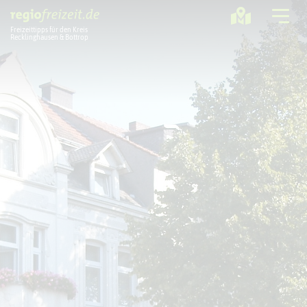
Freizeittipps für den Kreis
Recklinghausen & Bottrop
Ausflugstipps
Sport + Bewegung
Aktuelles
Freizeitregion