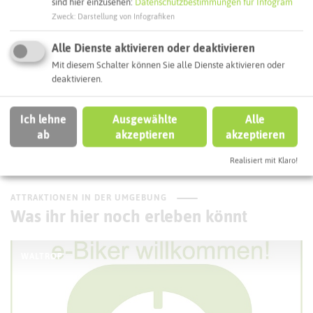
sind hier einzusehen:
Datenschutzbestimmungen für Infogram
Interaktive Karte
Zweck
:
Darstellung von Infografiken
Alle Dienste aktivieren oder deaktivieren
Routenplanung zum Ziel:
Mit diesem Schalter können Sie alle Dienste aktivieren oder
deaktivieren.
ÖPNV-Route finden
Ich lehne
Ausgewählte
Alle
ab
akzeptieren
akzeptieren
Autoroute finden
Realisiert mit Klaro!
ATTRAKTIONEN IN DER UMGEBUNG
Was ihr hier noch erleben könnt
WALTROP