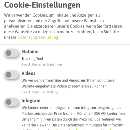
Cookie-Einstellungen
Wir verwenden Cookies, um Inhalte und Anzeigen zu
personalisieren und die Zugriffe auf unsere Website zu
analysieren. Sie akzeptieren unsere Cookies, wenn Sie fortfahren
diese Webseite zu nutzen.
Um mehr zu erfahren, lesen Sie bitte
unsere
Datenschutzerklärung
.
Matomo
Tracking Tool
Zweck
:
Besucher-Statistiken
Leaflet
|
©
OpenStreetMap
contributors |
weitere Lizenzen
Videos
Adresse:
Wir verwenden YouTube und Vimeo, um Ihnen auf unserer
Website eingebettete Videos präsentieren zu können.
Haus der Handweberei - Hotel Kaufhold
Zweck
:
Video-Darstellung
Bahnhofstraße 95
Infogram
45731 Waltrop
Wir binden externe Infografiken von Infogram, eingetragenes
Webseite
Markenzeichen der Prezi Inc., ein. Für einen DSGVO konformen
Umgang mit Ihren Daten durch die Prezi Inc. übernehmen wir
keinerlei Gewähr. Die Datenschutzbestimmungen für Infogram