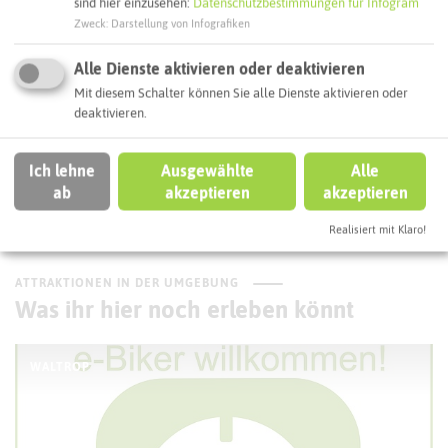
sind hier einzusehen:
Datenschutzbestimmungen für Infogram
Interaktive Karte
Zweck
:
Darstellung von Infografiken
Alle Dienste aktivieren oder deaktivieren
Routenplanung zum Ziel:
Mit diesem Schalter können Sie alle Dienste aktivieren oder
deaktivieren.
ÖPNV-Route finden
Ich lehne
Ausgewählte
Alle
ab
akzeptieren
akzeptieren
Autoroute finden
Realisiert mit Klaro!
ATTRAKTIONEN IN DER UMGEBUNG
Was ihr hier noch erleben könnt
WALTROP