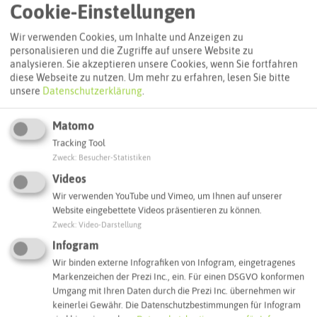
Cookie-Einstellungen
Wir verwenden Cookies, um Inhalte und Anzeigen zu
personalisieren und die Zugriffe auf unsere Website zu
analysieren. Sie akzeptieren unsere Cookies, wenn Sie fortfahren
diese Webseite zu nutzen.
Um mehr zu erfahren, lesen Sie bitte
unsere
Datenschutzerklärung
.
Matomo
Tracking Tool
Zweck
:
Besucher-Statistiken
Leaflet
|
©
OpenStreetMap
contributors |
weitere Lizenzen
Videos
Adresse:
Wir verwenden YouTube und Vimeo, um Ihnen auf unserer
Website eingebettete Videos präsentieren zu können.
Haus der Handweberei - Hotel Kaufhold
Zweck
:
Video-Darstellung
Bahnhofstraße 95
Infogram
45731 Waltrop
Wir binden externe Infografiken von Infogram, eingetragenes
Webseite
Markenzeichen der Prezi Inc., ein. Für einen DSGVO konformen
Umgang mit Ihren Daten durch die Prezi Inc. übernehmen wir
keinerlei Gewähr. Die Datenschutzbestimmungen für Infogram