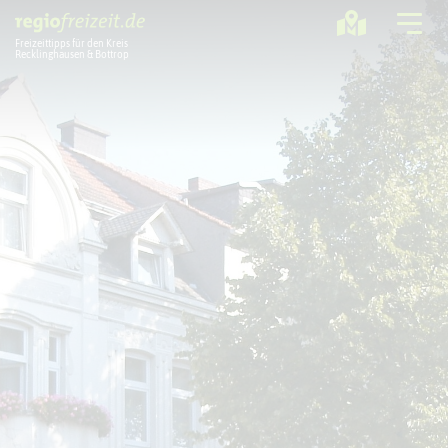
Freizeittipps für den Kreis
Recklinghausen & Bottrop
Ausflugstipps
Sport + Bewegung
Aktuelles
Freizeitregion