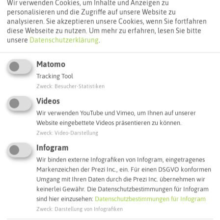
Wir verwenden Cookies, um Inhalte und Anzeigen zu
personalisieren und die Zugriffe auf unsere Website zu
ÖPNV-Route finden
analysieren. Sie akzeptieren unsere Cookies, wenn Sie fortfahren
diese Webseite zu nutzen.
Um mehr zu erfahren, lesen Sie bitte
unsere
Datenschutzerklärung
.
Autoroute finden
Matomo
Tracking Tool
Zweck
:
Besucher-Statistiken
ATTRAKTIONEN IN DER UMGEBUNG
Videos
Was ihr hier noch erleben könnt
Wir verwenden YouTube und Vimeo, um Ihnen auf unserer
Website eingebettete Videos präsentieren zu können.
Zweck
:
Video-Darstellung
HERTEN
Infogram
Wir binden externe Infografiken von Infogram, eingetragenes
Markenzeichen der Prezi Inc., ein. Für einen DSGVO konformen
Umgang mit Ihren Daten durch die Prezi Inc. übernehmen wir
keinerlei Gewähr. Die Datenschutzbestimmungen für Infogram
sind hier einzusehen:
Datenschutzbestimmungen für Infogram
Zweck
:
Darstellung von Infografiken