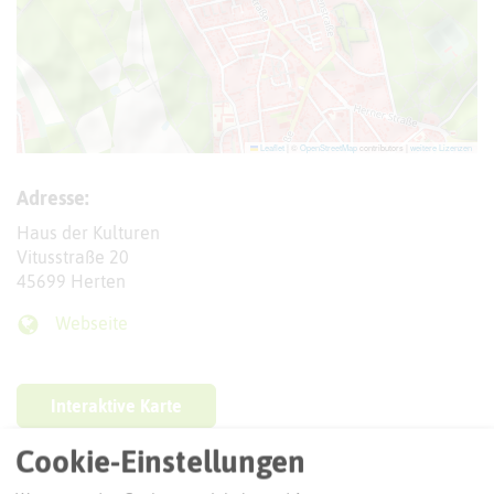
Leaflet
|
©
OpenStreetMap
contributors |
weitere Lizenzen
Adresse:
Haus der Kulturen
Vitusstraße 20
45699 Herten
Webseite
Interaktive Karte
Cookie-Einstellungen
Routenplanung zum Ziel: