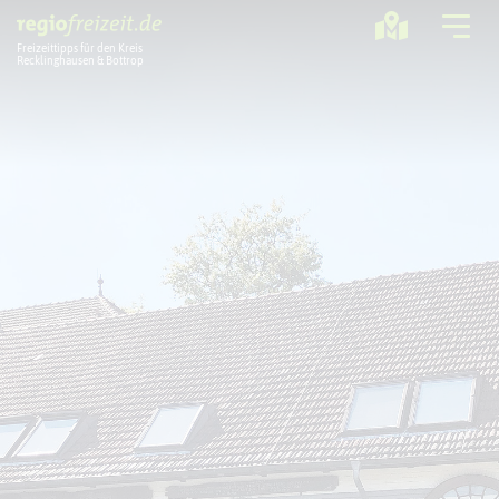
Freizeittipps für den Kreis
Recklinghausen & Bottrop
Ausflugstipps
Sport + Bewegung
Aktuelles
Freizeitregion