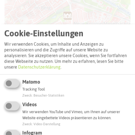
Cookie-Einstellungen
Wir verwenden Cookies, um Inhalte und Anzeigen zu
personalisieren und die Zugriffe auf unsere Website zu
analysieren. Sie akzeptieren unsere Cookies, wenn Sie fortfahren
diese Webseite zu nutzen.
Um mehr zu erfahren, lesen Sie bitte
unsere
Datenschutzerklärung
.
Matomo
Tracking Tool
Leaflet
|
©
OpenStreetMap
contributors |
weitere Lizenzen
Zweck
:
Besucher-Statistiken
Videos
Adresse:
Wir verwenden YouTube und Vimeo, um Ihnen auf unserer
Heimatmuseum Waltrop
Website eingebettete Videos präsentieren zu können.
Riphausstraße 31
Zweck
:
Video-Darstellung
45731 Waltrop
Infogram