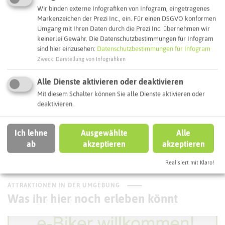
Wir binden externe Infografiken von Infogram, eingetragenes
Webseite
Markenzeichen der Prezi Inc., ein. Für einen DSGVO konformen
Umgang mit Ihren Daten durch die Prezi Inc. übernehmen wir
keinerlei Gewähr. Die Datenschutzbestimmungen für Infogram
Interaktive Karte
sind hier einzusehen:
Datenschutzbestimmungen für Infogram
Zweck
:
Darstellung von Infografiken
Routenplanung zum Ziel:
Alle Dienste aktivieren oder deaktivieren
Mit diesem Schalter können Sie alle Dienste aktivieren oder
deaktivieren.
ÖPNV-Route finden
Ich lehne
Ausgewählte
Alle
ab
akzeptieren
akzeptieren
Autoroute finden
Realisiert mit Klaro!
ATTRAKTIONEN IN DER UMGEBUNG
Was ihr hier noch erleben könnt