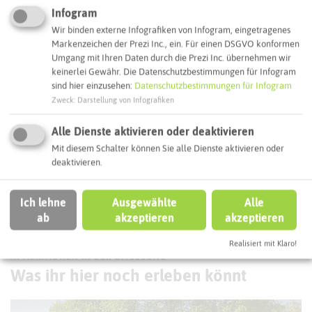
Infogram
Webseite
Wir binden externe Infografiken von Infogram, eingetragenes
Markenzeichen der Prezi Inc., ein. Für einen DSGVO konformen
Umgang mit Ihren Daten durch die Prezi Inc. übernehmen wir
Interaktive Karte
keinerlei Gewähr. Die Datenschutzbestimmungen für Infogram
sind hier einzusehen:
Datenschutzbestimmungen für Infogram
Zweck
:
Darstellung von Infografiken
Routenplanung zum Ziel:
Alle Dienste aktivieren oder deaktivieren
Mit diesem Schalter können Sie alle Dienste aktivieren oder
ÖPNV-Route finden
deaktivieren.
Ich lehne
Ausgewählte
Alle
Autoroute finden
ab
akzeptieren
akzeptieren
Realisiert mit Klaro!
ATTRAKTIONEN IN DER UMGEBUNG
Was ihr hier noch erleben könnt