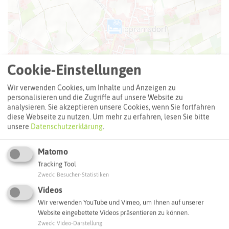
Cookie-Einstellungen
Wir verwenden Cookies, um Inhalte und Anzeigen zu
personalisieren und die Zugriffe auf unsere Website zu
analysieren. Sie akzeptieren unsere Cookies, wenn Sie fortfahren
diese Webseite zu nutzen.
Um mehr zu erfahren, lesen Sie bitte
unsere
Datenschutzerklärung
.
Matomo
Leaflet
|
©
OpenStreetMap
contributors |
weitere Lizenzen
Tracking Tool
Zweck
:
Besucher-Statistiken
Adresse:
Videos
Hotel Restaurant Himmelmann
Wir verwenden YouTube und Vimeo, um Ihnen auf unserer
Dorstener Straße 650
Website eingebettete Videos präsentieren zu können.
45721 Haltern am See
Zweck
:
Video-Darstellung