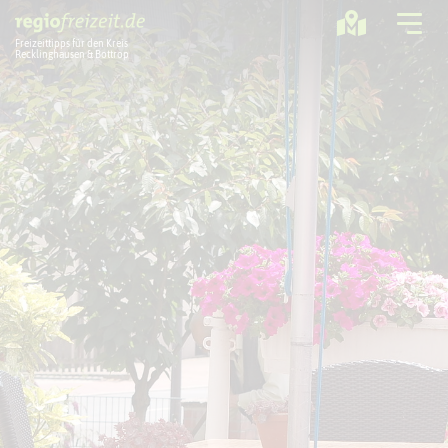
Freizeittipps für den Kreis
Recklinghausen & Bottrop
Ausflugstipps
Sport + Bewegung
Aktuelles
Freizeitregion