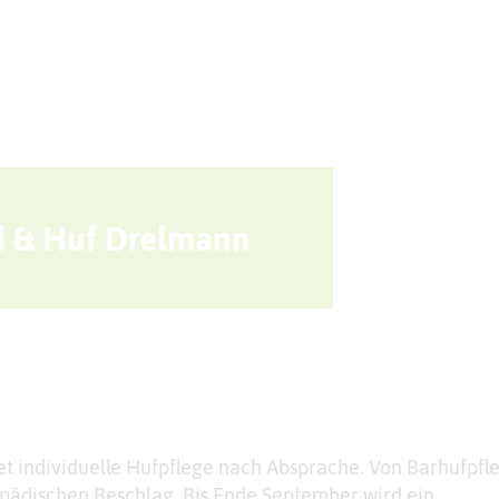
Sport + Bewegung
Aktuelles
d & Huf Drelmann
t individuelle Hufpflege nach Absprache. Von Barhufpfle
pädischen Beschlag. Bis Ende September wird ein