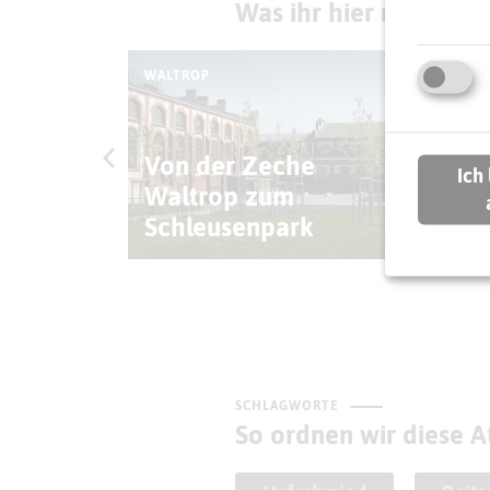
Was ihr hier noch erl
WALTROP
WAL
Von der Zeche
Ich
Louis
Waltrop zum
Ho
Schleusenpark
Kr
SCHLAGWORTE
So ordnen wir diese At