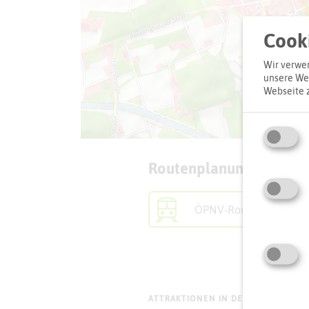
Cooki
Wir verwen
unsere Web
Webseite 
Routenplanung zum Zie
ÖPNV-Route finden
ATTRAKTIONEN IN DER UMGEBUNG