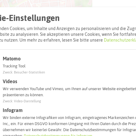
e-Einstellungen
den Cookies, um Inhalte und Anzeigen zu personalisieren und die Zugri
site zu analysieren. Sie akzeptieren unsere Cookies, wenn Sie fortfahr
zu nutzen.
Um mehr zu erfahren, lesen Sie bitte unsere
Datenschutzerkl
Matomo
Leaflet
|
©
OpenStreetMap
contributors |
weitere Lizenzen
Tracking Tool
l:
Zweck
:
Besucher-Statistiken
Videos
Wir verwenden YouTube und Vimeo, um Ihnen auf unserer Website eingebettet
Autoroute finden
präsentieren zu können.
Zweck
:
Video-Darstellung
Infogram
Wir binden externe Infografiken von Infogram, eingetragenes Markenzeichen 
Inc., ein. Für einen DSGVO konformen Umgang mit Ihren Daten durch die Prezi
übernehmen wir keinerlei Gewähr. Die Datenschutzbestimmungen für Infogram
einzusehen:
Datenschutzbestimmungen für Infogram