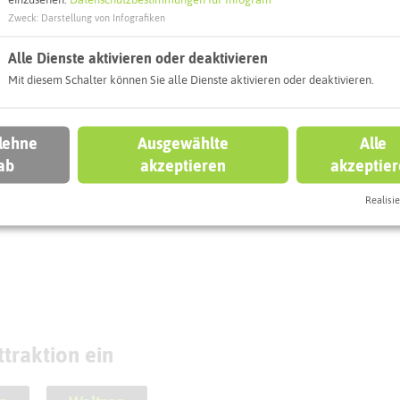
eben könnt
Zweck
:
Darstellung von Infografiken
Alle Dienste aktivieren oder deaktivieren
TROP
WALTROP
Mit diesem Schalter können Sie alle Dienste aktivieren oder deaktivieren.
 lehne
Ausgewählte
Alle
tel Restaurant
ab
akzeptieren
akzeptie
anefoer
Blue Inn
Realisie
traktion ein