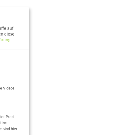
ffe auf
en diese
ärung
.
e Videos
der Prezi
 Inc.
 sind hier