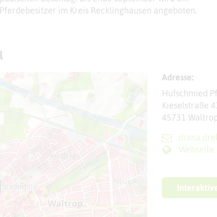
Pferdebesitzer im Kreis Recklinghausen angeboten.
l
Adresse:
Hufschmied P
Kieselstraße 4
45731 Waltro
diana.dr
Webseite
Interaktiv