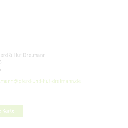
ferd & Huf Drelmann
3
p
elmann@pferd-und-huf-drelmann.de
e Karte