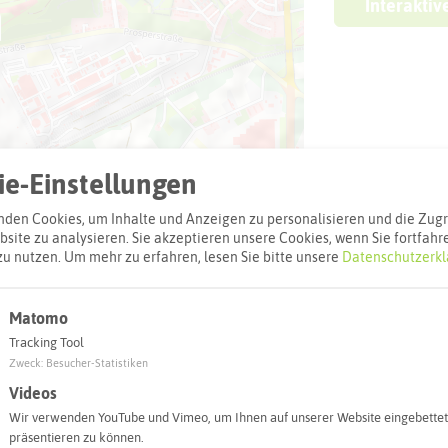
Interaktiv
e-Einstellungen
den Cookies, um Inhalte und Anzeigen zu personalisieren und die Zugri
site zu analysieren. Sie akzeptieren unsere Cookies, wenn Sie fortfahr
zu nutzen.
Um mehr zu erfahren, lesen Sie bitte unsere
Datenschutzerkl
Leaflet
|
©
OpenStreetMap
contributors |
weitere Lizenzen
Matomo
l:
Tracking Tool
Zweck
:
Besucher-Statistiken
Videos
Autoroute finden
Wir verwenden YouTube und Vimeo, um Ihnen auf unserer Website eingebettet
präsentieren zu können.