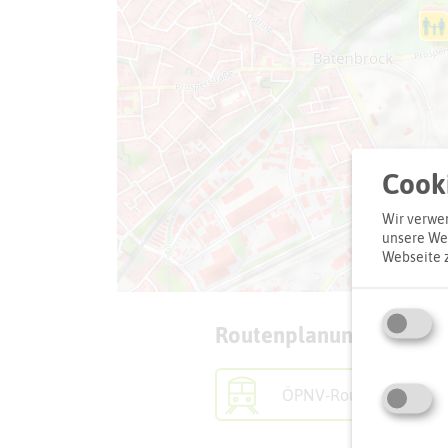
Cooki
Wir verwen
unsere Web
Webseite 
Routenplanung zum Zie
ÖPNV-Route finden