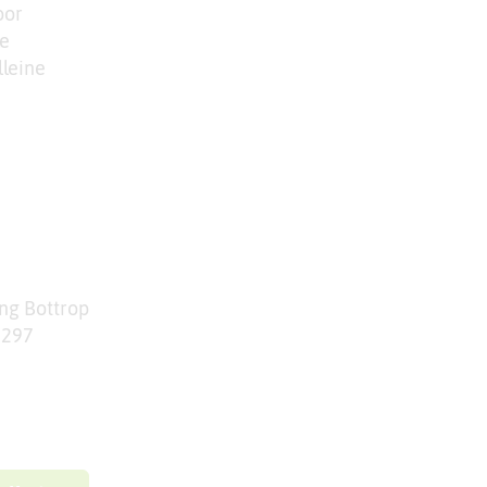
oor
le
lleine
ing Bottrop
 297