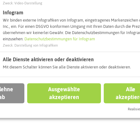
Zweck
:
Video-Darstellung
Infogram
Wir binden externe Infografiken von Infogram, eingetragenes Markenzeichen 
Inc., ein. Für einen DSGVO konformen Umgang mit Ihren Daten durch die Prezi
eben könnt
übernehmen wir keinerlei Gewähr. Die Datenschutzbestimmungen für Infogram
einzusehen:
Datenschutzbestimmungen für Infogram
Zweck
:
Darstellung von Infografiken
TROP
BOTTROP
Alle Dienste aktivieren oder deaktivieren
Mit diesem Schalter können Sie alle Dienste aktivieren oder deaktivieren.
hlewäsche und
 lehne
Ausgewählte
Alle
rderberg (BE)
Halde Prosperstr
ab
akzeptieren
akzeptie
Realisie