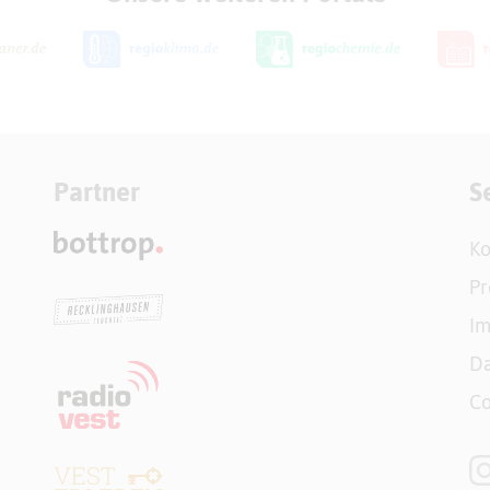
Partner
S
Ko
Pr
I
Da
Co