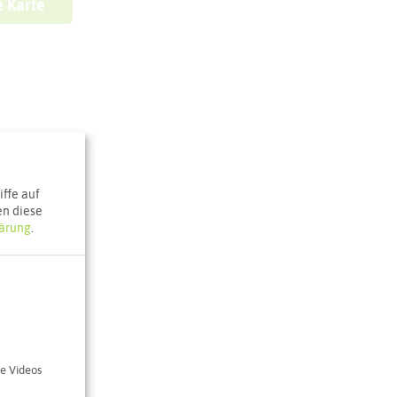
e Karte
ffe auf
en diese
ärung
.
e Videos