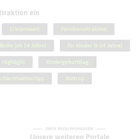
traktion ein
Erlebniswelt
Familienattraktion
liche (ab 14 Jahre)
für Kinder (6-14 Jahre)
Highlight
Kindergeburtstag
chlechtwettertipp
Bottrop
KREIS RECKLINGHAUSEN
Unsere weiteren Portale