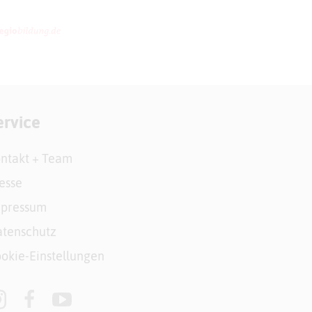
ervice
ntakt + Team
esse
mpressum
tenschutz
okie-Einstellungen