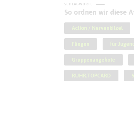
SCHLAGWORTE
So ordnen wir diese At
Action / Nervenkitzel
Fliegen
für Jugend
Gruppenangebote
RUHR.TOPCARD
S