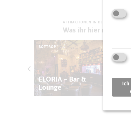
ATTRAKTIONEN IN DER UMGEBUNG
Was ihr hier noch erl
BOTTROP
BOT
ottrop
ELORIA – Bar &
Ko
Ich
Lounge
Fö