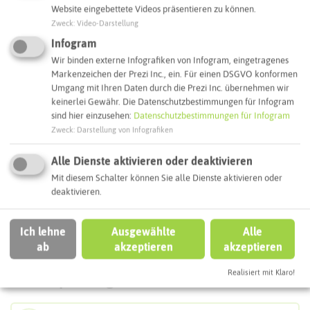
Website eingebettete Videos präsentieren zu können.
Zweck
:
Video-Darstellung
Infogram
Wir binden externe Infografiken von Infogram, eingetragenes
Markenzeichen der Prezi Inc., ein. Für einen DSGVO konformen
Leaflet
|
©
OpenStreetMap
contributors |
weitere Lizenzen
Umgang mit Ihren Daten durch die Prezi Inc. übernehmen wir
keinerlei Gewähr. Die Datenschutzbestimmungen für Infogram
Adresse:
sind hier einzusehen:
Datenschutzbestimmungen für Infogram
Kath. Pfarrkirche St. Sixtus
Zweck
:
Darstellung von Infografiken
Markt 10
45721 Haltern am See
Alle Dienste aktivieren oder deaktivieren
Mit diesem Schalter können Sie alle Dienste aktivieren oder
Webseite
deaktivieren.
Ich lehne
Ausgewählte
Alle
Interaktive Karte
ab
akzeptieren
akzeptieren
Realisiert mit Klaro!
Routenplanung zum Ziel: