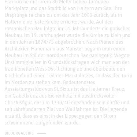
Pfarrkirche mit ihrem 80 Meter hohen Turm den
Marktplatz und das Stadtbild von Haltern am See. Ihre
Ursprünge reichen bis um das Jahr 1000 zurück, als in
Haltern eine feste Kirche errichtet wurde. Auf den
romanischen Bau folgte im 14. Jahrhunderts ein gotischer
Neubau. lm 19. Jahrhundert wurde die Kirche zu klein und
in den Jahren 1874/75 abgebrochen. Nach Plänen des
Architekten Hanemann aus Münster begann man einen
Neubau im Stil der norddeutschen Backsteingotik. Wegen
Unstimmigkeiten in Grundstücksfragen wich man von der
traditionellen West-Ost-Richtung ab und überbaute den
Kirchhof und einen Teil des Marktplatzes, so dass der Turm
im Norden zu stehen kam. Bedeutendstes
Ausstattungsstück von St. Sixtus ist das Halterner Kreuz,
ein Gabelkreuz aus Eichenholz mit ausdrucksvoller
Christusfigur, das um 1330/40 entstanden sein dürfte und
seit Jahrhunderten Ziel von Wallfahrten ist. Die Legende
erzählt, dass es einst in der Lippe, gegen den Strom
schwimmend, aufgefunden wurde.
BILDERGALERIE