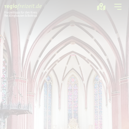
Freizeittipps für den Kreis
Recklinghausen & Bottrop
Ausflugstipps
Sport + Bewegung
Aktuelles
Freizeitregion