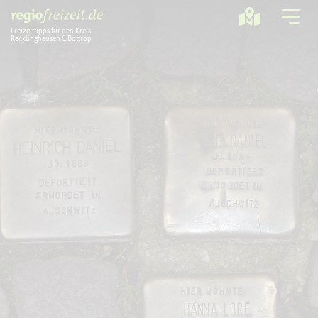
Freizeittipps für den Kreis
Recklinghausen & Bottrop
Ausflugstipps
Sport + Bewegung
Aktuelles
Freizeitregion