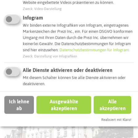
Website eingebettete Videos präsentieren zu können.
Zweck
:
Video-Darstellung
ÖPNV-Route finden
Infogram
Wir binden externe Infografiken von Infogram, eingetragenes
Markenzeichen der Prezi Inc., ein. Für einen DSGVO konformen
Umgang mit Ihren Daten durch die Prezi Inc. übernehmen wir
Autoroute finden
keinerlei Gewähr. Die Datenschutzbestimmungen für Infogram
sind hier einzusehen:
Datenschutzbestimmungen für Infogram
Zweck
:
Darstellung von Infografiken
ATTRAKTIONEN IN DER UMGEBUNG
Was ihr hier noch erleben könnt
Alle Dienste aktivieren oder deaktivieren
Mit diesem Schalter können Sie alle Dienste aktivieren oder
deaktivieren.
HALTERN AM SEE
Ich lehne
Ausgewählte
Alle
ab
akzeptieren
akzeptieren
Realisiert mit Klaro!