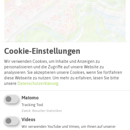
Leaflet
|
©
OpenStreetMap
contributors |
weitere Lizenzen
Cookie-Einstellungen
Adresse:
Wir verwenden Cookies, um Inhalte und Anzeigen zu
Stolperstein Hanna Lore Daniel
personalisieren und die Zugriffe auf unsere Website zu
Rekumer Straße 5
analysieren. Sie akzeptieren unsere Cookies, wenn Sie fortfahren
diese Webseite zu nutzen.
Um mehr zu erfahren, lesen Sie bitte
45721 Haltern am See
unsere
Datenschutzerklärung
.
Webseite
Matomo
Tracking Tool
Interaktive Karte
Zweck
:
Besucher-Statistiken
Videos
Wir verwenden YouTube und Vimeo, um Ihnen auf unserer
Routenplanung zum Ziel: