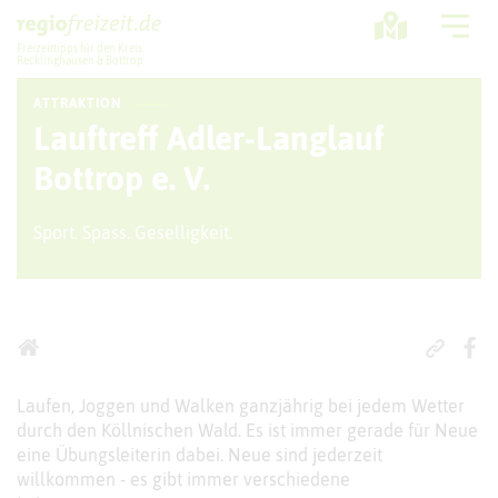
Freizeittipps für den Kreis
Recklinghausen & Bottrop
ATTRAKTION
Ausflugstipps
Lauftreff Adler-Langlauf
Sport + Bewegung
Bottrop e. V.
Aktuelles
Sport. Spass. Geselligkeit.
Freizeitregion
Laufen, Joggen und Walken ganzjährig bei jedem Wetter
durch den Köllnischen Wald. Es ist immer gerade für Neue
eine Übungsleiterin dabei. Neue sind jederzeit
willkommen - es gibt immer verschiedene