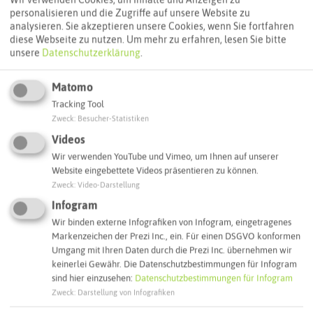
Routenplanung zum Ziel:
personalisieren und die Zugriffe auf unsere Website zu
analysieren. Sie akzeptieren unsere Cookies, wenn Sie fortfahren
diese Webseite zu nutzen.
Um mehr zu erfahren, lesen Sie bitte
unsere
Datenschutzerklärung
.
ÖPNV-Route finden
Matomo
Tracking Tool
Autoroute finden
Zweck
:
Besucher-Statistiken
Videos
Wir verwenden YouTube und Vimeo, um Ihnen auf unserer
ATTRAKTIONEN IN DER UMGEBUNG
Website eingebettete Videos präsentieren zu können.
Was ihr hier noch erleben könnt
Zweck
:
Video-Darstellung
Infogram
BOTTROP
Wir binden externe Infografiken von Infogram, eingetragenes
Markenzeichen der Prezi Inc., ein. Für einen DSGVO konformen
Umgang mit Ihren Daten durch die Prezi Inc. übernehmen wir
keinerlei Gewähr. Die Datenschutzbestimmungen für Infogram
sind hier einzusehen:
Datenschutzbestimmungen für Infogram
Zweck
:
Darstellung von Infografiken