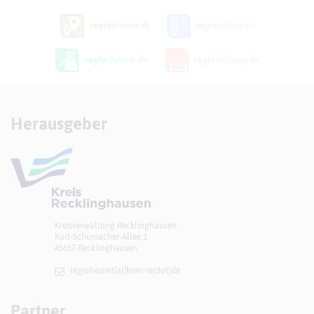
Herausgeber
Kreisverwaltung Recklinghausen
Kurt-Schumacher-Allee 1
45657 Recklinghausen
regiofreizeit[at]​kreis-re(dot)de
Partner