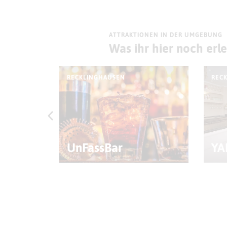
ATTRAKTIONEN IN DER UMGEBUNG
Was ihr hier noch erl
RECKLINGHAUSEN
REC
tal
UnFassBar
YA