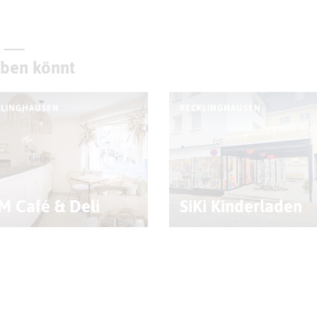
eben könnt
KLINGHAUSEN
RECKLINGHAUSEN
M Café & Deli
SiKi Kinderladen