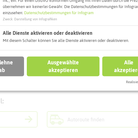
Inc., ein. Für einen DSGVO konformen Umgang mit Ihren Daten durch die Prezi
übernehmen wir keinerlei Gewähr. Die Datenschutzbestimmungen für Infogram
einzusehen:
Datenschutzbestimmungen für Infogram
Zweck
:
Darstellung von Infografiken
Alle Dienste aktivieren oder deaktivieren
Mit diesem Schalter können Sie alle Dienste aktivieren oder deaktivieren.
 lehne
Ausgewählte
Alle
ab
akzeptieren
akzeptie
Realisie
Leaflet
|
©
OpenStreetMap
contributors |
weitere Lizenzen
l:
Autoroute finden