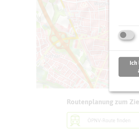
Ich
Routenplanung zum Zie
ÖPNV-Route finden