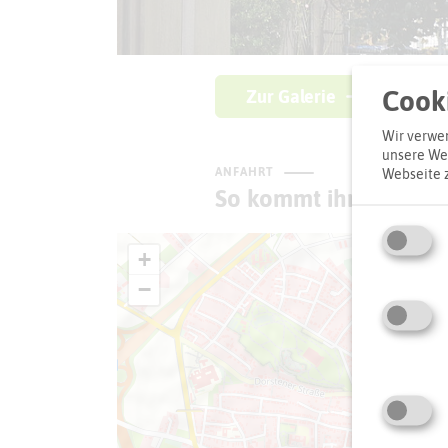
Cooki
Zur Galerie
Wir verwen
unsere Web
ANFAHRT
Webseite 
So kommt ihr zum Zie
+
−