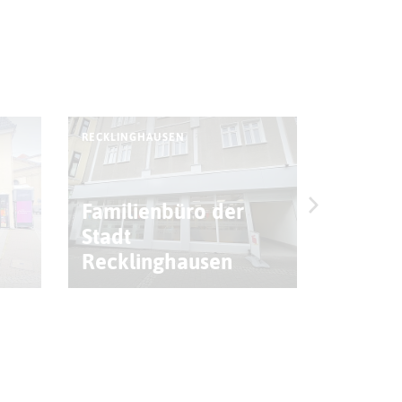
RECKLINGHAUSEN
RECKLING
Familienbüro der
Stadt
Recklinghausen
Rawe 