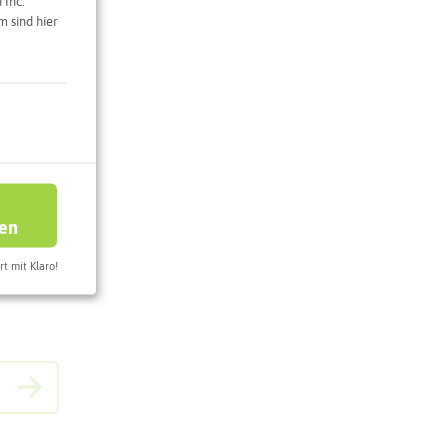
 Inc.
 sind hier
ren
rt mit Klaro!