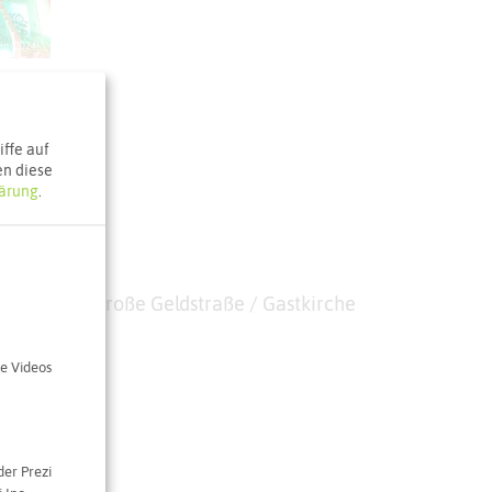
en (2024)
ffe auf
en diese
ärung
.
urchgang Große Geldstraße / Gastkirche
aße 18
nghausen
e Videos
e Karte
der Prezi