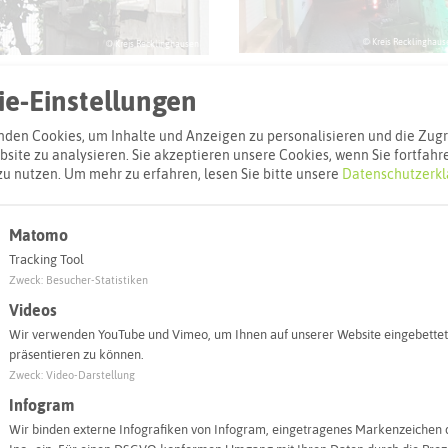
© Kreis Recklinghaus
© Kreis Recklinghausen
e-Einstellungen
den Cookies, um Inhalte und Anzeigen zu personalisieren und die Zugri
site zu analysieren. Sie akzeptieren unsere Cookies, wenn Sie fortfahr
zu nutzen.
Um mehr zu erfahren, lesen Sie bitte unsere
Datenschutzerkl
l
Matomo
Adresse:
Tracking Tool
Leuchtender D
Zweck
:
Besucher-Statistiken
Große Geldstr
Videos
45657 Reckli
Wir verwenden YouTube und Vimeo, um Ihnen auf unserer Website eingebettet
präsentieren zu können.
Zweck
:
Video-Darstellung
Interaktiv
Infogram
Wir binden externe Infografiken von Infogram, eingetragenes Markenzeichen 