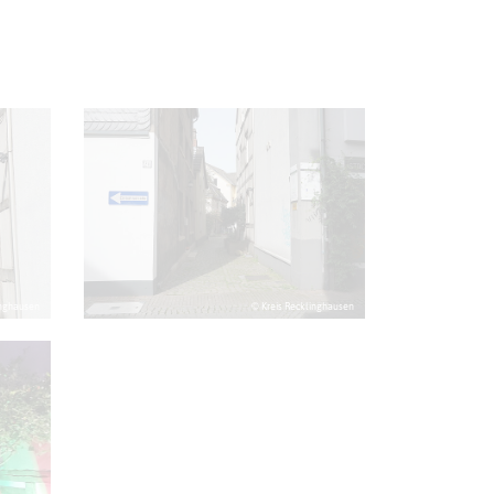
inghausen
© Kreis Recklinghausen