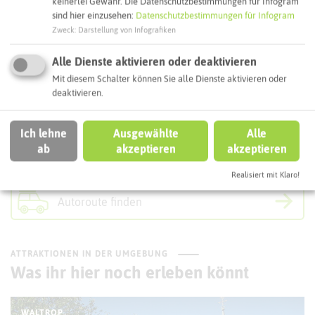
keinerlei Gewähr. Die Datenschutzbestimmungen für Infogram
Webseite
sind hier einzusehen:
Datenschutzbestimmungen für Infogram
Zweck
:
Darstellung von Infografiken
Alle Dienste aktivieren oder deaktivieren
Interaktive Karte
Mit diesem Schalter können Sie alle Dienste aktivieren oder
deaktivieren.
Routenplanung zum Ziel:
Ich lehne
Ausgewählte
Alle
ab
akzeptieren
akzeptieren
ÖPNV-Route finden
Realisiert mit Klaro!
Autoroute finden
ATTRAKTIONEN IN DER UMGEBUNG
Was ihr hier noch erleben könnt
WALTROP