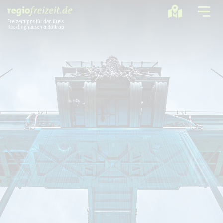
Freizeittipps für den Kreis
Recklinghausen & Bottrop
Ausflugstipps
Sport + Bewegung
Aktuelles
Freizeitregion