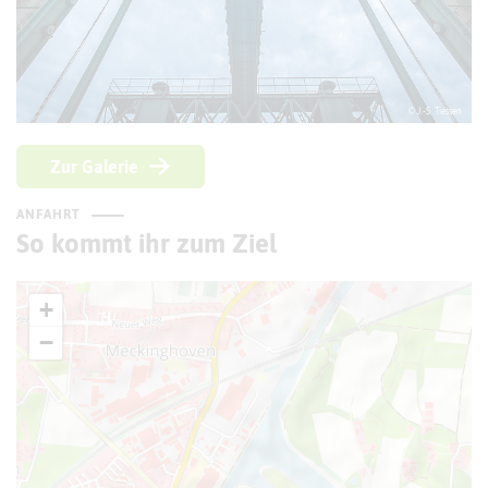
© J.-S. Tiessen
Zur Galerie
ANFAHRT
So kommt ihr zum Ziel
+
−