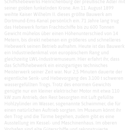
Schiffshebewerks Henrichenburg der preußische Adler mit
seiner golden funkelnden Krone. Am 11. August 1899
weihte Kaiser Wilhelm II. dieses größte Bauwerk am
Dortmund-Ems-Kanal persönlich ein. 71 Jahre lang trug
das Hebewerk fortan Frachtschiffe bis zu 600 Tonnen
Gewicht mühelos über einen Höhenunterschied von 14
Metern, bis direkt nebenan ein größeres und schnelleres
Hebewerk seinen Betrieb aufnahm. Heute ist das Bauwerk
ein Industriedenkmal von europäischem Rang und
gleichzeitig LWL-Industriemuseum. Hier erfahrt ihr, dass
das Schiffshebewerk ein einzigartiges technisches
Meisterwerk seiner Zeit war. Nur 2,5 Minuten dauerte der
eigentliche Senk- und Hebevorgang des 3.100 t schweren
wassergefüllten Trogs. Trotz des enormen Gewichts
genügte nur ein kleiner elektrischer Motor mit etwa 110
kW zum Antrieb, den Rest besorgten mit Luft gefüllte
Hohlzylinder im Wasser, sogenannte Schwimmer, die für
einen natürlichen Auftrieb sorgten. Im Museum könnt ihr
den Trog und die Türme begehen, zudem gibt es eine
Ausstellung im Kessel- und Maschinenhaus. Im oberen
Vorhafen sind alte Güterschiffe und rekonstruierte