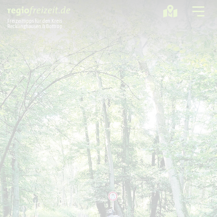
Freizeittipps für den Kreis
Recklinghausen & Bottrop
Ausflugstipps
Sport + Bewegung
Aktuelles
Freizeitregion