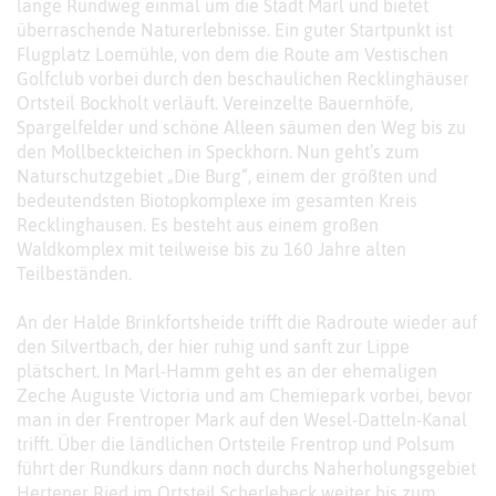
lange Rundweg einmal um die Stadt Marl und bietet
überraschende Naturerlebnisse. Ein guter Startpunkt ist
Flugplatz Loemühle, von dem die Route am Vestischen
Golfclub vorbei durch den beschaulichen Recklinghäuser
Ortsteil Bockholt verläuft. Vereinzelte Bauernhöfe,
Spargelfelder und schöne Alleen säumen den Weg bis zu
den Mollbeckteichen in Speckhorn. Nun geht’s zum
Naturschutzgebiet „Die Burg“, einem der größten und
bedeutendsten Biotopkomplexe im gesamten Kreis
Recklinghausen. Es besteht aus einem großen
Waldkomplex mit teilweise bis zu 160 Jahre alten
Teilbeständen.
An der Halde Brinkfortsheide trifft die Radroute wieder auf
den Silvertbach, der hier ruhig und sanft zur Lippe
plätschert. In Marl-Hamm geht es an der ehemaligen
Zeche Auguste Victoria und am Chemiepark vorbei, bevor
man in der Frentroper Mark auf den Wesel-Datteln-Kanal
trifft. Über die ländlichen Ortsteile Frentrop und Polsum
führt der Rundkurs dann noch durchs Naherholungsgebiet
Hertener Ried im Ortsteil Scherlebeck weiter bis zum