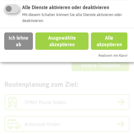
Adresse:
Schwierigkeit:
★★★★☆
Alle Dienste aktivieren oder deaktivieren
MITTELSCHWER
Marler Rundtour
Mit diesem Schalter können Sie alle Dienste aktivieren oder
Länge:
39,5 km
Flugplatz Loemühle
deaktivieren.
Dauer:
02:26 h
(Startpunkt)
Tempø:
16,2 km/h
45770 Marl
Bergauf:
190 m
Ich lehne
Ausgewählte
Alle
Bergab:
180 m
ab
akzeptieren
akzeptieren
Interaktive Karte
Fähre:
KEINE
Realisiert mit Klaro!
weitere Tourdaten
Routenplanung zum Ziel:
ÖPNV-Route finden
Autoroute finden