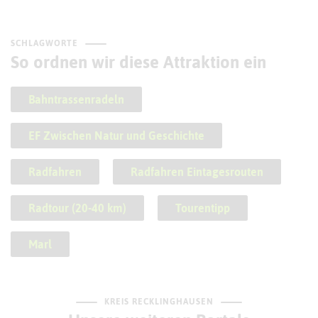
SCHLAGWORTE
So ordnen wir diese Attraktion ein
Bahntrassenradeln
EF Zwischen Natur und Geschichte
Radfahren
Radfahren Eintagesrouten
Radtour (20-40 km)
Tourentipp
Marl
KREIS RECKLINGHAUSEN