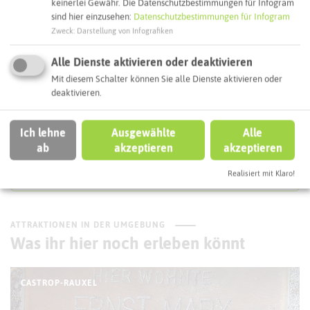
keinerlei Gewähr. Die Datenschutzbestimmungen für Infogram
sind hier einzusehen:
Datenschutzbestimmungen für Infogram
Zweck
:
Darstellung von Infografiken
Interaktive Karte
Alle Dienste aktivieren oder deaktivieren
Routenplanung zum Ziel:
Mit diesem Schalter können Sie alle Dienste aktivieren oder
deaktivieren.
ÖPNV-Route finden
Ich lehne
Ausgewählte
Alle
ab
akzeptieren
akzeptieren
Autoroute finden
Realisiert mit Klaro!
ATTRAKTIONEN IN DER UMGEBUNG
Was ihr hier noch erleben könnt
CASTROP-RAUXEL