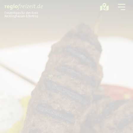
Freizeittipps für den Kreis
Recklinghausen & Bottrop
Ausflugstipps
Sport + Bewegung
Aktuelles
Freizeitregion