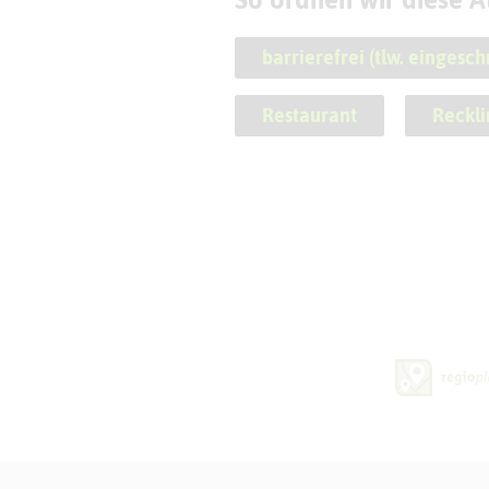
barrierefrei (tlw. eingesch
Restaurant
Reckl