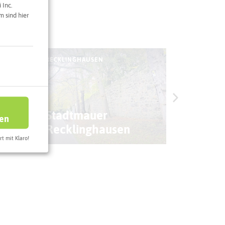
 Inc.
 sind hier
RECKLINGHAUSEN
RECKLING
Beratu
Stadtmauer
Westfä
ren
Recklinghausen
Wachs
rt mit Klaro!