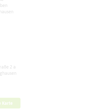
äben
ghausen
raße 2 a
nghausen
e Karte