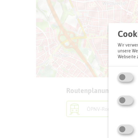
Cooki
Wir verwen
unsere Web
Webseite 
Routenplanung zum Zie
ÖPNV-Route finden