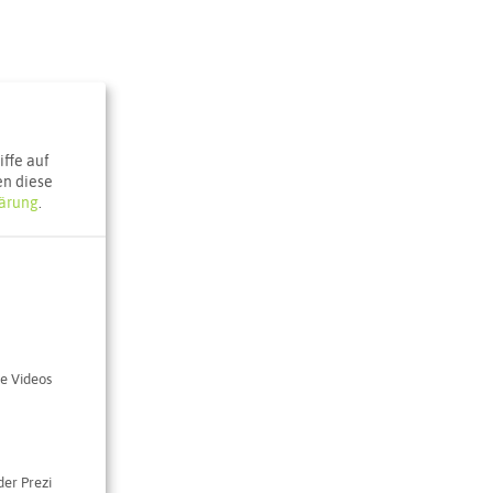
ffe auf
en diese
ärung
.
e Videos
der Prezi