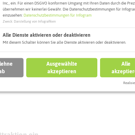
Inc., ein. Für einen DSGVO konformen Umgang mit Ihren Daten durch die Prezi
übernehmen wir keinerlei Gewähr. Die Datenschutzbestimmungen für Infogram
einzusehen:
Datenschutzbestimmungen für Infogram
eben könnt
Zweck
:
Darstellung von Infografiken
Alle Dienste aktivieren oder deaktivieren
KLINGHAUSEN
RECKLINGHAUSEN
Mit diesem Schalter können Sie alle Dienste aktivieren oder deaktivieren.
Ev. Christuskirche
 lehne
Ausgewählte
Alle
(Recklinghausen-
ab
akzeptieren
akzeptie
adtmauer REh
Altstadt)
Realisie
traktion ein