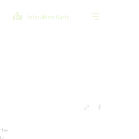
Interaktive Karte
Freizeitregion
sche
tz