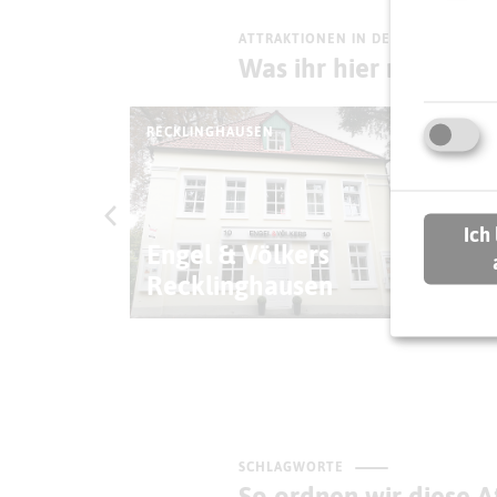
ATTRAKTIONEN IN DER UMGEBUNG
Was ihr hier noch erl
RECKLINGHAUSEN
REC
Ich
n der
Engel & Völkers
Recklinghausen
St
SCHLAGWORTE
So ordnen wir diese At