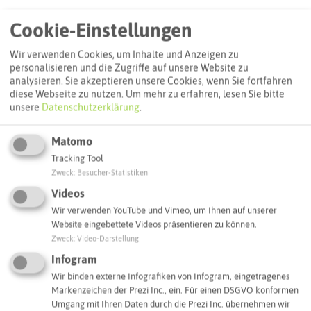
Routenplanung zum Ziel:
Cookie-Einstellungen
Wir verwenden Cookies, um Inhalte und Anzeigen zu
ÖPNV-Route finden
personalisieren und die Zugriffe auf unsere Website zu
analysieren. Sie akzeptieren unsere Cookies, wenn Sie fortfahren
diese Webseite zu nutzen.
Um mehr zu erfahren, lesen Sie bitte
unsere
Datenschutzerklärung
.
Autoroute finden
Matomo
Tracking Tool
ATTRAKTIONEN IN DER UMGEBUNG
Zweck
:
Besucher-Statistiken
Was ihr hier noch erleben könnt
Videos
Wir verwenden YouTube und Vimeo, um Ihnen auf unserer
HERTEN
Website eingebettete Videos präsentieren zu können.
Zweck
:
Video-Darstellung
Infogram
Wir binden externe Infografiken von Infogram, eingetragenes
Markenzeichen der Prezi Inc., ein. Für einen DSGVO konformen
Umgang mit Ihren Daten durch die Prezi Inc. übernehmen wir