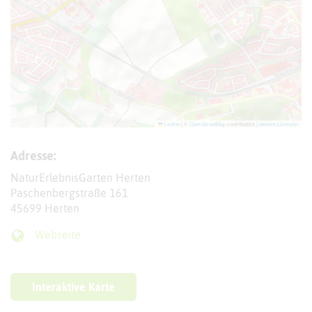
Leaflet
|
©
OpenStreetMap
contributors |
weitere Lizenzen
Adresse:
NaturErlebnisGarten Herten
Paschenbergstraße 161
45699 Herten
Webseite
Interaktive Karte