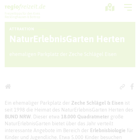
Freizeittipps für den Kreis
Recklinghausen & Bottrop
ATTRAKTION
Ausflugstipps
NaturErlebnisGarten Herten
Sport + Bewegung
ehemaligen Parkplatz der Zeche Schlägel Eisen
Aktuelles
Freizeitregion
Ein ehemaliger Parkplatz der
Zeche Schlägel & Eisen
ist
seit 1998 die Heimat des NaturErlebnisGarten Herten des
BUND NRW
. Dieser etwa
18.000 Quadratmeter
große
NaturErlebnisGarten bietet über das Jahr verteilt
interessante Angebote im Bereich der
Erlebnisbiologie
für
Kinder und Jugendliche. Etwa 5.000 Kinder besuchen