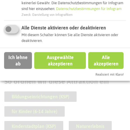
keinerlei Gewähr. Die Datenschutzbestimmungen für Infogram
sind hier einzusehen:
Datenschutzbestimmungen für Infogram
Zweck
:
Darstellung von Infografiken
Alle Dienste aktivieren oder deaktivieren
Fahrrad-Reparaturstation
Mit diesem Schalter können Sie alle Dienste aktivieren oder
Feldstraße/Allee des Wandels
deaktivieren.
Ich lehne
Ausgewählte
Alle
ab
akzeptieren
akzeptieren
SCHLAGWORTE
Realisiert mit Klaro!
So ordnen wir diese Attraktion ein
Bildungseinrichtungen (KSP)
für Kinder (6-14 Jahre)
Kinderstadtplan (KSP)
Naturerlebnis