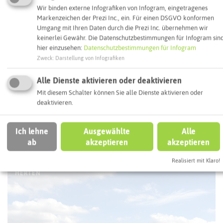
Wir binden externe Infografiken von Infogram, eingetragenes
Markenzeichen der Prezi Inc., ein. Für einen DSGVO konformen
Routenplanung zum Ziel:
Umgang mit Ihren Daten durch die Prezi Inc. übernehmen wir
keinerlei Gewähr. Die Datenschutzbestimmungen für Infogram sin
hier einzusehen:
Datenschutzbestimmungen für Infogram
ÖPNV-Route finden
Zweck
:
Darstellung von Infografiken
Alle Dienste aktivieren oder deaktivieren
Mit diesem Schalter können Sie alle Dienste aktivieren oder
Autoroute finden
deaktivieren.
Ich lehne
Ausgewählte
Alle
ATTRAKTIONEN IN DER UMGEBUNG
ab
akzeptieren
akzeptieren
Was ihr hier noch erleben könnt
Realisiert mit Klaro!
HERTEN