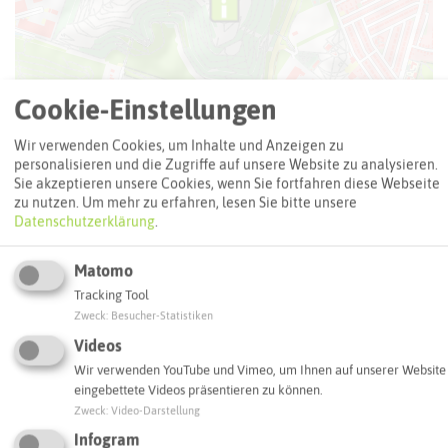
Cookie-Einstellungen
Wir verwenden Cookies, um Inhalte und Anzeigen zu
personalisieren und die Zugriffe auf unsere Website zu analysieren.
Sie akzeptieren unsere Cookies, wenn Sie fortfahren diese Webseite
zu nutzen.
Um mehr zu erfahren, lesen Sie bitte unsere
Datenschutzerklärung
.
Matomo
Leaflet
|
©
OpenStreetMap
contributors |
weitere Lizenzen
Tracking Tool
Adresse:
Zweck
:
Besucher-Statistiken
Videos
Obelisk und Sonnenuhr (NW)
NW-09 9 NW
Wir verwenden YouTube und Vimeo, um Ihnen auf unserer Website
45699 Herten
eingebettete Videos präsentieren zu können.
Zweck
:
Video-Darstellung
Infogram
Interaktive Karte