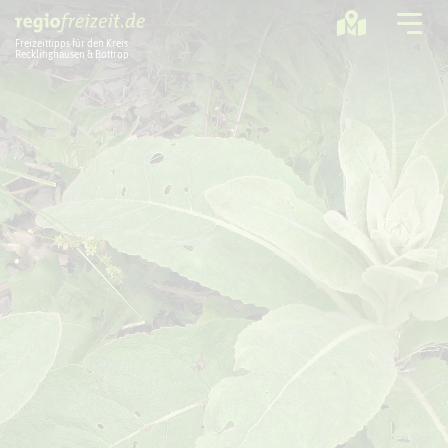
Freizeittipps für den Kreis
Recklinghausen & Bottrop
Ausflugstipps
Sport + Bewegung
Aktuelles
Freizeitregion