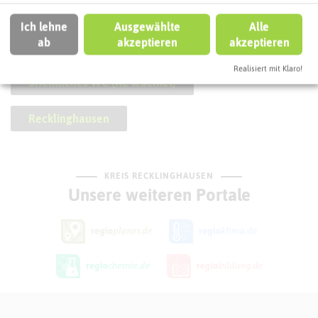
Ich lehne
Ausgewählte
Alle
SCHLAGWORTE
So ordnen wir diese Attraktion ein
ab
akzeptieren
akzeptieren
Realisiert mit Klaro!
öffentliches WC (RE leuchtet)
Recklinghausen
KREIS RECKLINGHAUSEN
Unsere weiteren Portale