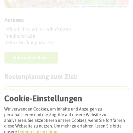
Leaflet
|
©
OpenStreetMap
contributors |
weitere Lizenzen
Adresse:
Öffentliches WC Friedhofstraße
Friedhofstraße
45657 Recklinghausen
Interaktive Karte
Routenplanung zum Ziel:
ÖPNV-Route finden
Cookie-Einstellungen
Wir verwenden Cookies, um Inhalte und Anzeigen zu
personalisieren und die Zugriffe auf unsere Website zu
Autoroute finden
analysieren. Sie akzeptieren unsere Cookies, wenn Sie fortfahren
diese Webseite zu nutzen.
Um mehr zu erfahren, lesen Sie bitte
unsere
Datenschutzerklärung
.