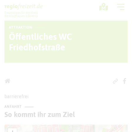
Freizeittipps für den Kreis
Recklinghausen & Bottrop
ATTRAKTION
Ausflugstipps
Öffentliches WC
Sport + Bewegung
Friedhofstraße
Aktuelles
Freizeitregion
barrierefrei
ANFAHRT
So kommt ihr zum Ziel