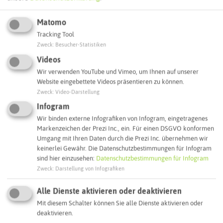
ATTRAKTIONEN IN DER UMGEBUNG
Was ihr hier noch erleben könnt
Matomo
Tracking Tool
Zweck
:
Besucher-Statistiken
RECKLINGHAUSEN
Videos
Wir verwenden YouTube und Vimeo, um Ihnen auf unserer
Website eingebettete Videos präsentieren zu können.
Zweck
:
Video-Darstellung
Infogram
Wir binden externe Infografiken von Infogram, eingetragenes
Markenzeichen der Prezi Inc., ein. Für einen DSGVO konformen
Umgang mit Ihren Daten durch die Prezi Inc. übernehmen wir
keinerlei Gewähr. Die Datenschutzbestimmungen für Infogram
sind hier einzusehen:
Datenschutzbestimmungen für Infogram
Zweck
:
Darstellung von Infografiken
`s Fachl Recklinghausen
Alle Dienste aktivieren oder deaktivieren
Mit diesem Schalter können Sie alle Dienste aktivieren oder
deaktivieren.