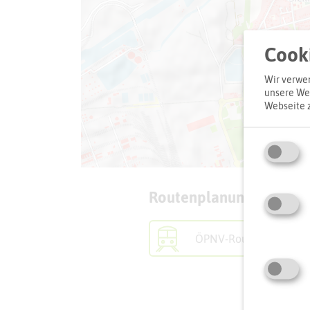
Cooki
Wir verwen
unsere Web
Webseite 
Routenplanung zum Zie
ÖPNV-Route finden