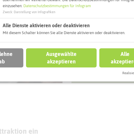
übernehmen wir keinerlei Gewähr. Die Datenschutzbestimmungen für Infogram
einzusehen:
Datenschutzbestimmungen für Infogram
Zweck
:
Darstellung von Infografiken
eben könnt
Alle Dienste aktivieren oder deaktivieren
Mit diesem Schalter können Sie alle Dienste aktivieren oder deaktivieren.
L
MARL
Ein- und
 lehne
Ausgewählte
Alle
Ausstiegsstelle Nr.
ab
akzeptieren
akzeptie
ststätte Müllerin
(vorübergehend
ewer & Scheer
geschlossen)
Realisie
traktion ein