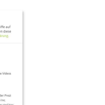
ffe auf
en diese
ärung
.
e Videos
der Prezi
 Inc.