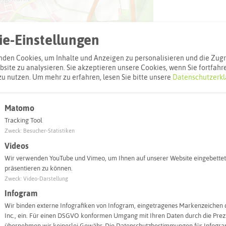
e-Einstellungen
den Cookies, um Inhalte und Anzeigen zu personalisieren und die Zugri
site zu analysieren. Sie akzeptieren unsere Cookies, wenn Sie fortfahr
zu nutzen.
Um mehr zu erfahren, lesen Sie bitte unsere
Datenschutzerkl
Matomo
Leaflet
|
©
OpenStreetMap
contributors |
weitere Lizenzen
Tracking Tool
Zweck
:
Besucher-Statistiken
l:
Videos
Wir verwenden YouTube und Vimeo, um Ihnen auf unserer Website eingebettet
präsentieren zu können.
Autoroute finden
Zweck
:
Video-Darstellung
Infogram
Wir binden externe Infografiken von Infogram, eingetragenes Markenzeichen 
Inc., ein. Für einen DSGVO konformen Umgang mit Ihren Daten durch die Prezi