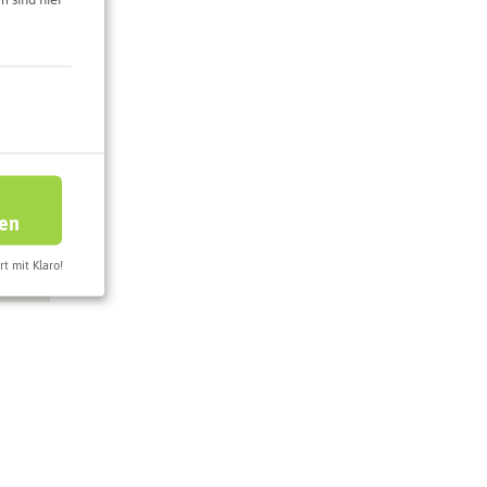
 sind hier
 12
ren
rt mit Klaro!