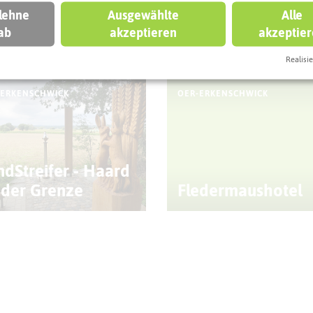
 lehne
Ausgewählte
Alle
ab
akzeptieren
akzeptie
eben könnt
Realisie
-ERKENSCHWICK
OER-ERKENSCHWICK
ndStreifer - Haard
 der Grenze
Fledermaushotel