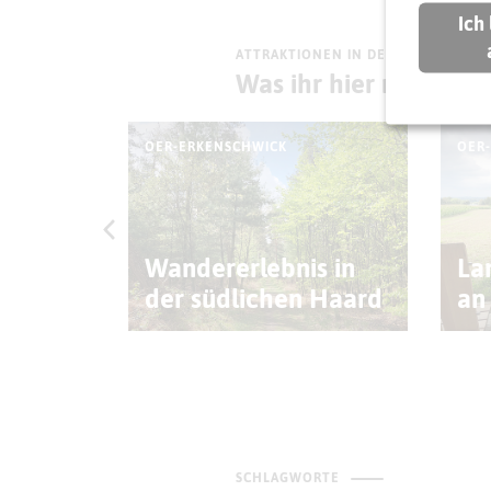
Ich
ATTRAKTIONEN IN DER UMGEBUNG
Was ihr hier noch erl
OER-ERKENSCHWICK
OER
Haard
Wandererlebnis in
La
der südlichen Haard
an
SCHLAGWORTE