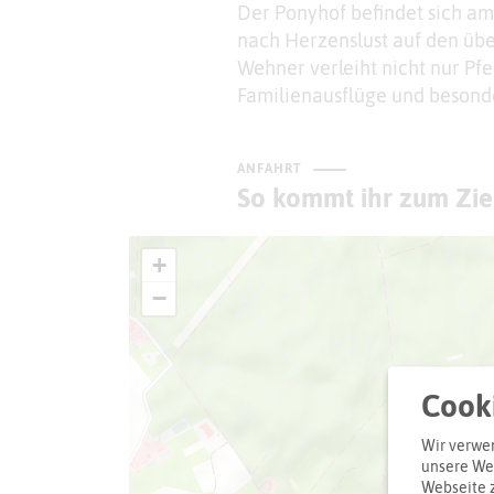
Der Ponyhof befindet sich am
nach Herzenslust auf den üb
Wehner verleiht nicht nur Pf
Familienausflüge und besonder
ANFAHRT
So kommt ihr zum Zie
+
−
Cooki
Wir verwen
unsere Web
Webseite 