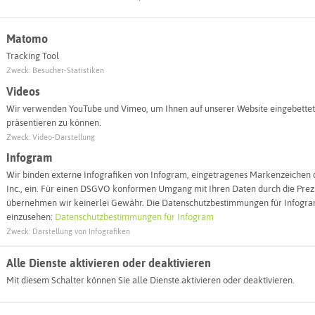
Matomo
Tracking Tool
Zweck
:
Besucher-Statistiken
Videos
Wir verwenden YouTube und Vimeo, um Ihnen auf unserer Website eingebettet
präsentieren zu können.
Zweck
:
Video-Darstellung
Infogram
Wir binden externe Infografiken von Infogram, eingetragenes Markenzeichen 
Leaflet
|
©
OpenStreetMap
contributors |
weitere Lizenzen
Inc., ein. Für einen DSGVO konformen Umgang mit Ihren Daten durch die Prezi
übernehmen wir keinerlei Gewähr. Die Datenschutzbestimmungen für Infogram
l:
einzusehen:
Datenschutzbestimmungen für Infogram
Zweck
:
Darstellung von Infografiken
Autoroute finden
Alle Dienste aktivieren oder deaktivieren
Mit diesem Schalter können Sie alle Dienste aktivieren oder deaktivieren.