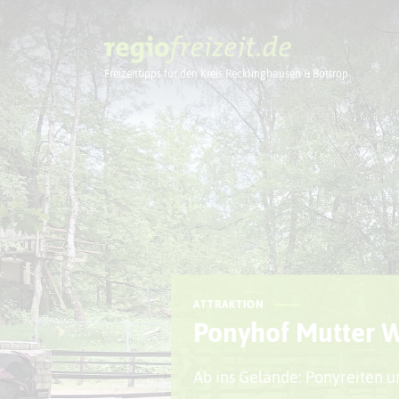
Freizeittipps für den Kreis Recklinghausen & Bottrop
Ausflugstipps
ATTRAKTION
Ponyhof Mutter 
Ab ins Gelände: Ponyreiten u