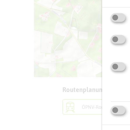
Routenplanung zum Zie
ÖPNV-Route finden