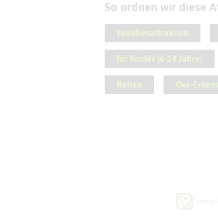
So ordnen wir diese At
Familienattraktion
für Kinder (6-14 Jahre)
Reiten
Oer-Erken