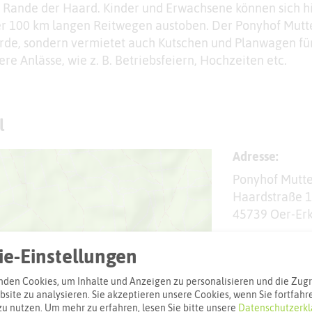
 Rande der Haard. Kinder und Erwachsene können sich h
er 100 km langen Reitwegen austoben. Der Ponyhof Mutt
erde, sondern vermietet auch Kutschen und Planwagen fü
e Anlässe, wie z. B. Betriebsfeiern, Hochzeiten etc.
l
Adresse:
Ponyhof Mutt
Haardstraße 
45739 Oer-Er
Webseite
e-Einstellungen
den Cookies, um Inhalte und Anzeigen zu personalisieren und die Zugri
site zu analysieren. Sie akzeptieren unsere Cookies, wenn Sie fortfahr
Interaktiv
zu nutzen.
Um mehr zu erfahren, lesen Sie bitte unsere
Datenschutzerkl