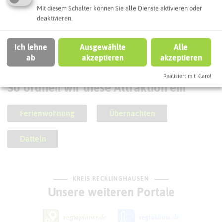
Mit diesem Schalter können Sie alle Dienste aktivieren oder
Stolperstein Berta Goldberg
deaktivieren.
Ich lehne
Ausgewählte
Alle
ab
akzeptieren
akzeptieren
SCHLAGWORTE
Realisiert mit Klaro!
So ordnen wir diese Attraktion ein
Ferienwohnung
Übernachten
Datteln
KREIS RECKLINGHAUSEN
Unsere weiteren Portale