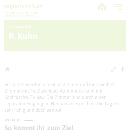
Freizeittipps für den Kreis
Recklinghausen & Bottrop
ATTRAKTION
Ausflugstipps
R. Kuhn
Sport + Bewegung
Aktuelles
Freizeitregion
Vermietet werden ein Einzelzimmer und ein Zweibett-
Zimmer mit TV, Duschbad, Aufenthaltsraum mit
Kochnische, TV usw. Die Zimmer sind durch einen
separaten Eingang im Neubau zu erreichen. Die Lage ist
sehr ruhig und doch zentral.
ANFAHRT
So kommt ihr zum Ziel