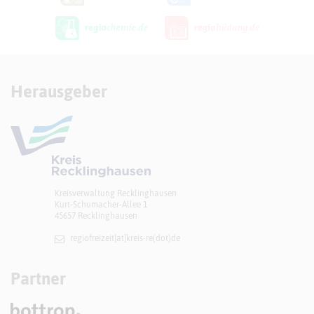
Herausgeber
Kreisverwaltung Recklinghausen
Kurt-Schumacher-Allee 1
45657 Recklinghausen
regiofreizeit[at]​kreis-re(dot)de
Partner