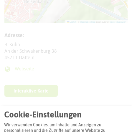
Leaflet
|
©
OpenStreetMap
contributors |
weitere Lizenzen
Adresse:
R. Kuhn
An der Schwakenburg 38
45711 Datteln
Webseite
Interaktive Karte
Routenplanung zum Ziel:
Cookie-Einstellungen
Wir verwenden Cookies, um Inhalte und Anzeigen zu
ÖPNV-Route finden
personalisieren und die Zugriffe auf unsere Website zu