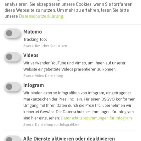
analysieren. Sie akzeptieren unsere Cookies, wenn Sie fortfahren
diese Webseite zu nutzen.
Um mehr zu erfahren, lesen Sie bitte
unsere
Datenschutzerklärung
.
Autoroute finden
Matomo
Tracking Tool
ATTRAKTIONEN IN DER UMGEBUNG
Zweck
:
Besucher-Statistiken
Was ihr hier noch erleben könnt
Videos
Wir verwenden YouTube und Vimeo, um Ihnen auf unserer
DATTELN
Website eingebettete Videos präsentieren zu können.
Zweck
:
Video-Darstellung
Infogram
Wir binden externe Infografiken von Infogram, eingetragenes
Markenzeichen der Prezi Inc., ein. Für einen DSGVO konformen
Umgang mit Ihren Daten durch die Prezi Inc. übernehmen wir
keinerlei Gewähr. Die Datenschutzbestimmungen für Infogram
sind hier einzusehen:
Datenschutzbestimmungen für Infogram
Zweck
:
Darstellung von Infografiken
Alle Dienste aktivieren oder deaktivieren