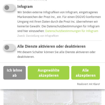
Infogram
Wir binden externe Infografiken von Infogram, eingetragenes
Autoroute finden
Markenzeichen der Prezi Inc., ein. Für einen DSGVO konformen
Umgang mit Ihren Daten durch die Prezi Inc. übernehmen wir
keinerlei Gewähr. Die Datenschutzbestimmungen für Infogram
sind hier einzusehen:
Datenschutzbestimmungen für Infogram
ATTRAKTIONEN IN DER UMGEBUNG
Zweck
:
Darstellung von Infografiken
Was ihr hier noch erleben könnt
Alle Dienste aktivieren oder deaktivieren
Mit diesem Schalter können Sie alle Dienste aktivieren oder
DATTELN
deaktivieren.
Ich lehne
Ausgewählte
Alle
ab
akzeptieren
akzeptieren
Realisiert mit Klaro!