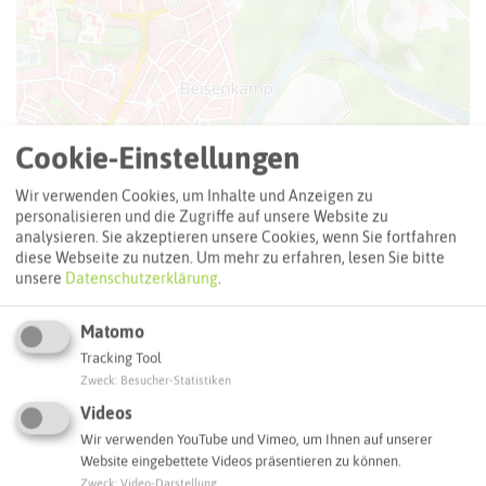
Cookie-Einstellungen
Leaflet
|
©
OpenStreetMap
contributors |
weitere Lizenzen
Wir verwenden Cookies, um Inhalte und Anzeigen zu
Adresse:
personalisieren und die Zugriffe auf unsere Website zu
analysieren. Sie akzeptieren unsere Cookies, wenn Sie fortfahren
Stolperstein Hedwig Goldberg
diese Webseite zu nutzen.
Um mehr zu erfahren, lesen Sie bitte
Carl-Gastreich-Straße 5
unsere
Datenschutzerklärung
.
45711 Datteln
Matomo
Interaktive Karte
Tracking Tool
Zweck
:
Besucher-Statistiken
Routenplanung zum Ziel:
Videos
Wir verwenden YouTube und Vimeo, um Ihnen auf unserer
Website eingebettete Videos präsentieren zu können.
ÖPNV-Route finden
Zweck
:
Video-Darstellung