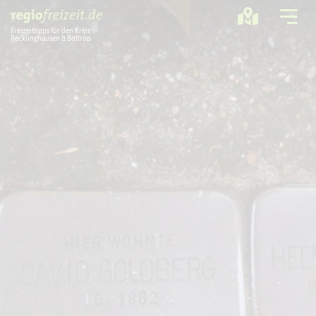
Freizeittipps für den Kreis
Recklinghausen & Bottrop
Ausflugstipps
Sport + Bewegung
Aktuelles
Freizeitregion