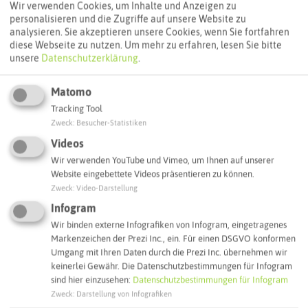
Wir verwenden Cookies, um Inhalte und Anzeigen zu
Routenplanung zum Ziel:
personalisieren und die Zugriffe auf unsere Website zu
analysieren. Sie akzeptieren unsere Cookies, wenn Sie fortfahren
diese Webseite zu nutzen.
Um mehr zu erfahren, lesen Sie bitte
unsere
Datenschutzerklärung
.
ÖPNV-Route finden
Matomo
Tracking Tool
Autoroute finden
Zweck
:
Besucher-Statistiken
Videos
Wir verwenden YouTube und Vimeo, um Ihnen auf unserer
ATTRAKTIONEN IN DER UMGEBUNG
Website eingebettete Videos präsentieren zu können.
Was ihr hier noch erleben könnt
Zweck
:
Video-Darstellung
Infogram
HALTERN AM SEE
Wir binden externe Infografiken von Infogram, eingetragenes
Markenzeichen der Prezi Inc., ein. Für einen DSGVO konformen
Umgang mit Ihren Daten durch die Prezi Inc. übernehmen wir
keinerlei Gewähr. Die Datenschutzbestimmungen für Infogram
sind hier einzusehen:
Datenschutzbestimmungen für Infogram
Zweck
:
Darstellung von Infografiken