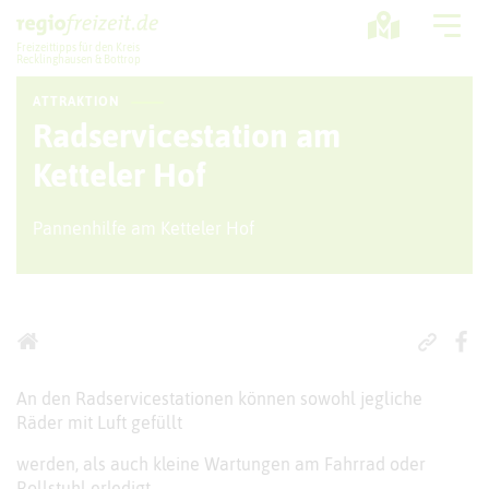
Freizeittipps für den Kreis
Recklinghausen & Bottrop
ATTRAKTION
Ausflugstipps
Radservicestation am
Sport + Bewegung
Ketteler Hof
Aktuelles
Pannenhilfe am Ketteler Hof
Freizeitregion
An den Radservicestationen können sowohl jegliche
Räder mit Luft gefüllt
werden, als auch kleine Wartungen am Fahrrad oder
Rollstuhl erledigt