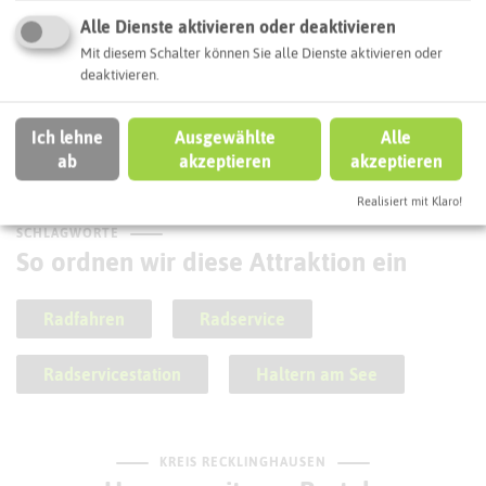
Alle Dienste aktivieren oder deaktivieren
Mit diesem Schalter können Sie alle Dienste aktivieren oder
deaktivieren.
Ich lehne
Ausgewählte
Alle
Ketteler Hof
ab
akzeptieren
akzeptieren
Realisiert mit Klaro!
SCHLAGWORTE
So ordnen wir diese Attraktion ein
Radfahren
Radservice
Radservicestation
Haltern am See
KREIS RECKLINGHAUSEN