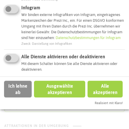
45721 Haltern am See
Infogram
Webseite
Wir binden externe Infografiken von Infogram, eingetragenes
Markenzeichen der Prezi Inc., ein. Für einen DSGVO konformen
Webseite
Umgang mit Ihren Daten durch die Prezi Inc. übernehmen wir
keinerlei Gewähr. Die Datenschutzbestimmungen für Infogram
sind hier einzusehen:
Datenschutzbestimmungen für Infogram
Zweck
:
Darstellung von Infografiken
Interaktive Karte
Alle Dienste aktivieren oder deaktivieren
Mit diesem Schalter können Sie alle Dienste aktivieren oder
Routenplanung zum Ziel:
deaktivieren.
ÖPNV-Route finden
Ich lehne
Ausgewählte
Alle
ab
akzeptieren
akzeptieren
Realisiert mit Klaro!
Autoroute finden
ATTRAKTIONEN IN DER UMGEBUNG