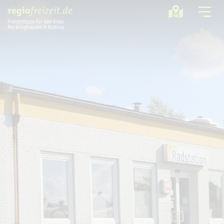
Freizeittipps für den Kreis
Recklinghausen & Bottrop
Ausflugstipps
Sport + Bewegung
Aktuelles
Freizeitregion