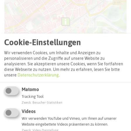
Cookie-Einstellungen
Wir verwenden Cookies, um Inhalte und Anzeigen zu
personalisieren und die Zugriffe auf unsere Website zu
analysieren. Sie akzeptieren unsere Cookies, wenn Sie fortfahren
diese Webseite zu nutzen.
Um mehr zu erfahren, lesen Sie bitte
unsere
Datenschutzerklärung
.
Matomo
Tracking Tool
Leaflet
|
©
OpenStreetMap
contributors |
weitere Lizenzen
Zweck
:
Besucher-Statistiken
Adresse:
Videos
Wir verwenden YouTube und Vimeo, um Ihnen auf unserer
Radstation Haltern am See Bf
Website eingebettete Videos präsentieren zu können.
Roost-Warendin-Platz 3
Zweck
:
Video-Darstellung