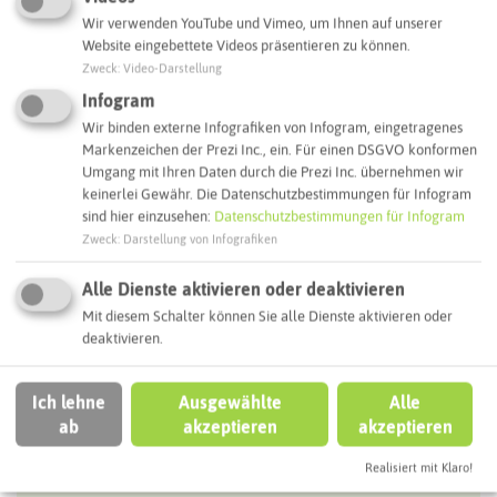
Wir verwenden YouTube und Vimeo, um Ihnen auf unserer
Website eingebettete Videos präsentieren zu können.
Routenplanung zum Ziel:
Zweck
:
Video-Darstellung
Infogram
Wir binden externe Infografiken von Infogram, eingetragenes
ÖPNV-Route finden
Markenzeichen der Prezi Inc., ein. Für einen DSGVO konformen
Umgang mit Ihren Daten durch die Prezi Inc. übernehmen wir
keinerlei Gewähr. Die Datenschutzbestimmungen für Infogram
Autoroute finden
sind hier einzusehen:
Datenschutzbestimmungen für Infogram
Zweck
:
Darstellung von Infografiken
Alle Dienste aktivieren oder deaktivieren
ATTRAKTIONEN IN DER UMGEBUNG
Mit diesem Schalter können Sie alle Dienste aktivieren oder
Was ihr hier noch erleben könnt
deaktivieren.
HERTEN
Ich lehne
Ausgewählte
Alle
ab
akzeptieren
akzeptieren
Realisiert mit Klaro!