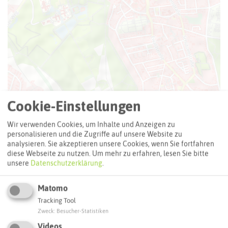
Cookie-Einstellungen
Leaflet
|
©
OpenStreetMap
contributors |
weitere Lizenzen
Wir verwenden Cookies, um Inhalte und Anzeigen zu
Adresse:
personalisieren und die Zugriffe auf unsere Website zu
analysieren. Sie akzeptieren unsere Cookies, wenn Sie fortfahren
Rathaus Cafe
diese Webseite zu nutzen.
Um mehr zu erfahren, lesen Sie bitte
Kurt-Schumacher-Straße 3
unsere
Datenschutzerklärung
.
45699 Herten
Matomo
Webseite
Tracking Tool
Zweck
:
Besucher-Statistiken
Videos
Interaktive Karte