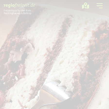
Freizeittipps für den Kreis
Recklinghausen & Bottrop
Ausflugstipps
Sport + Bewegung
Aktuelles
Freizeitregion