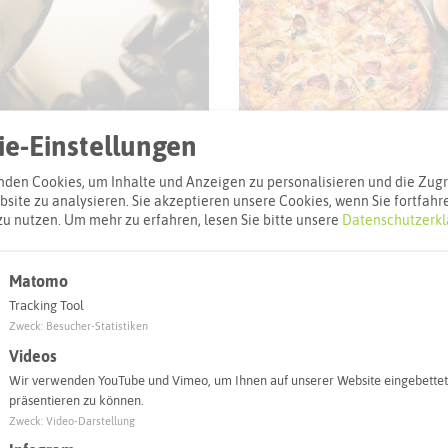
© Thomas Tucker via Uns
© eliasfalla via pixabay
e-Einstellungen
den Cookies, um Inhalte und Anzeigen zu personalisieren und die Zugri
site zu analysieren. Sie akzeptieren unsere Cookies, wenn Sie fortfahr
zu nutzen.
Um mehr zu erfahren, lesen Sie bitte unsere
Datenschutzerkl
Matomo
l
Tracking Tool
Zweck
:
Besucher-Statistiken
Adresse:
Videos
Restaurant Sa
Wir verwenden YouTube und Vimeo, um Ihnen auf unserer Website eingebettet
Rochfordstraß
präsentieren zu können.
45721 Halter
Zweck
:
Video-Darstellung