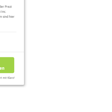
der Prezi
 Inc.
 sind hier
e Karte
ren
rt mit Klaro!