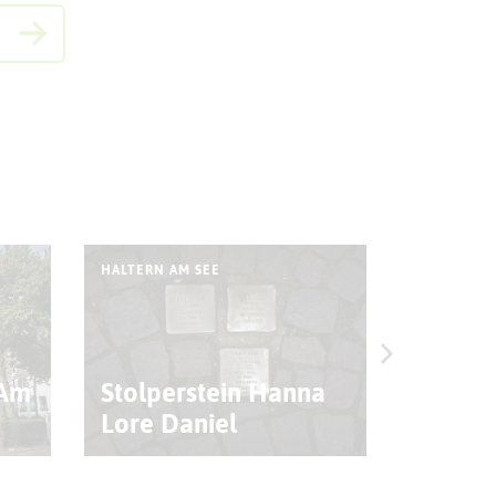
HALTERN AM SEE
HALTERN A
 Am
Stolperstein Hanna
Café E
Lore Daniel
(Halte