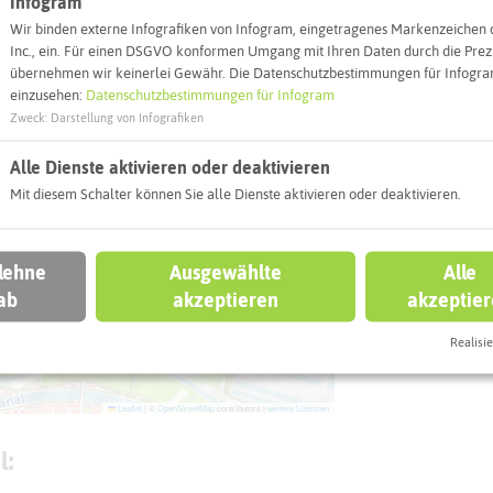
Infogram
Webseite
Wir binden externe Infografiken von Infogram, eingetragenes Markenzeichen 
Inc., ein. Für einen DSGVO konformen Umgang mit Ihren Daten durch die Prezi
übernehmen wir keinerlei Gewähr. Die Datenschutzbestimmungen für Infogram
Interaktiv
einzusehen:
Datenschutzbestimmungen für Infogram
Zweck
:
Darstellung von Infografiken
Alle Dienste aktivieren oder deaktivieren
Mit diesem Schalter können Sie alle Dienste aktivieren oder deaktivieren.
 lehne
Ausgewählte
Alle
ab
akzeptieren
akzeptie
Realisie
Leaflet
|
©
OpenStreetMap
contributors |
weitere Lizenzen
l: