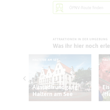
ÖPNV-Route finden
ATTRAKTIONEN IN DER UMGEBUNG
Was ihr hier noch erl
HALTERN AM SEE
HALT
Altstadtrundgang
Ei
heater
Haltern am See
(H