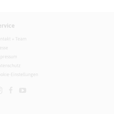
ervice
ntakt + Team
esse
mpressum
tenschutz
okie-Einstellungen