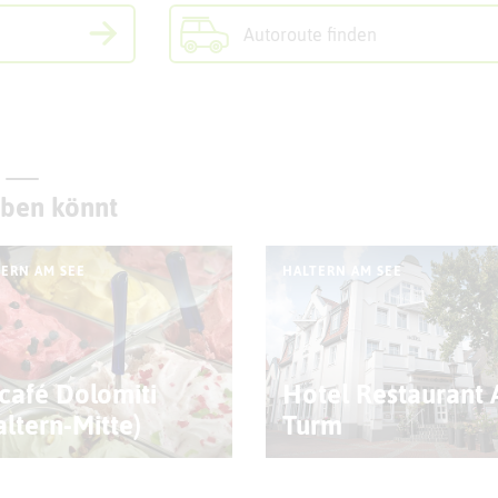
Autoroute finden
eben könnt
ERN AM SEE
HALTERN AM SEE
scafé Dolomiti
Hotel Restaurant
altern-Mitte)
Turm