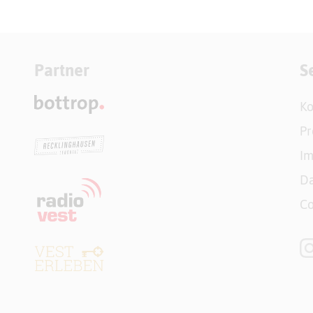
Partner
S
Ko
Pr
I
Da
Co