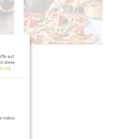
plash.com
© BrunoMarquesDesigner via Pixabay.com
ffe auf
en diese
ärung
.
n Marco
e Videos
e 31
n am See