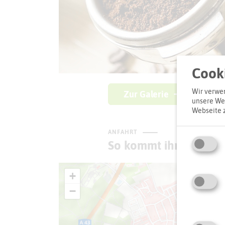
Cooki
Wir verwen
Zur Galerie
unsere Web
Webseite 
ANFAHRT
So kommt ihr zum Zie
+
−