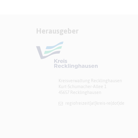
Herausgeber
Kreisverwaltung Recklinghausen
Kurt-Schumacher-Allee 1
45657 Recklinghausen
regiofreizeit[at]​kreis-re(dot)de