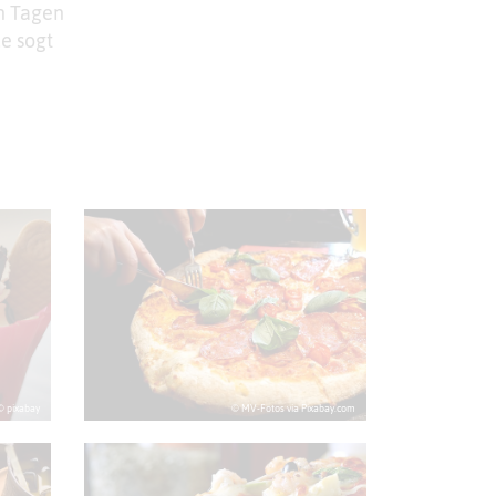
en Tagen
ce sogt
© pixabay
© MV-Fotos via Pixabay.com