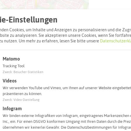
e-Einstellungen
den Cookies, um Inhalte und Anzeigen zu personalisieren und die Zugri
site zu analysieren. Sie akzeptieren unsere Cookies, wenn Sie fortfahr
zu nutzen.
Um mehr zu erfahren, lesen Sie bitte unsere
Datenschutzerkl
Matomo
Leaflet
|
©
OpenStreetMap
contributors |
weitere Lizenzen
Tracking Tool
Zweck
:
Besucher-Statistiken
l:
Videos
Wir verwenden YouTube und Vimeo, um Ihnen auf unserer Website eingebettet
Autoroute finden
präsentieren zu können.
Zweck
:
Video-Darstellung
Infogram
Wir binden externe Infografiken von Infogram, eingetragenes Markenzeichen 
Inc., ein. Für einen DSGVO konformen Umgang mit Ihren Daten durch die Prezi
übernehmen wir keinerlei Gewähr. Die Datenschutzbestimmungen für Infogram