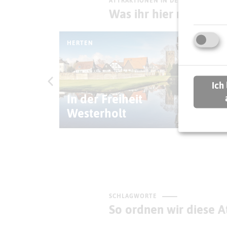
ATTRAKTIONEN IN DER UMGEBUNG
Was ihr hier noch erl
HERTEN
HER
er
Fre
Ich
en
In der Freiheit
Fe
Westerholt
We
SCHLAGWORTE
So ordnen wir diese At