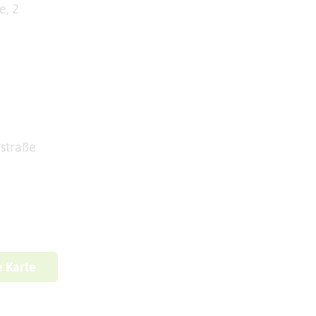
e, 2
hstraße
e Karte