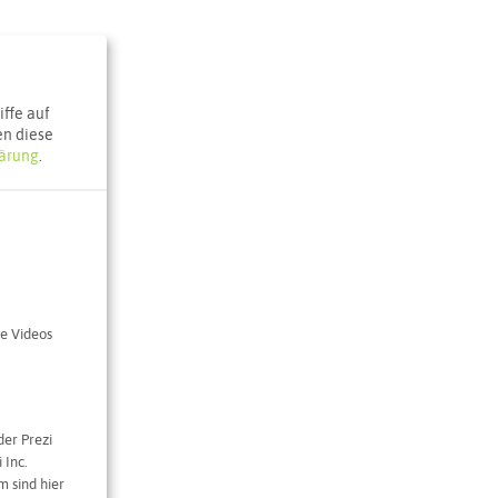
ffe auf
en diese
ärung
.
e Videos
der Prezi
 Inc.
 sind hier