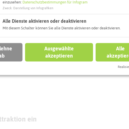
einzusehen:
Datenschutzbestimmungen für Infogram
eben könnt
Zweck
:
Darstellung von Infografiken
Alle Dienste aktivieren oder deaktivieren
TEN
HERTEN
Mit diesem Schalter können Sie alle Dienste aktivieren oder deaktivieren.
iwillige
 lehne
Ausgewählte
Alle
uerwehr
Spielplatz
ab
akzeptieren
akzeptie
sterholt
Martinischule
Realisie
traktion ein