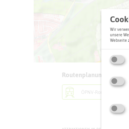
Cooki
Wir verwen
unsere Web
Webseite 
Routenplanung zum Zie
ÖPNV-Route finden