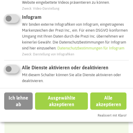
Website eingebettete Videos präsentieren zu können.
Zweck
:
Video-Darstellung
ÖPNV-Route finden
Infogram
Wir binden externe Infografiken von Infogram, eingetragenes
Markenzeichen der Prezi Inc., ein. Für einen DSGVO konformen
Umgang mit Ihren Daten durch die Prezi Inc. übernehmen wir
Autoroute finden
keinerlei Gewähr. Die Datenschutzbestimmungen für Infogram
sind hier einzusehen:
Datenschutzbestimmungen für Infogram
Zweck
:
Darstellung von Infografiken
ATTRAKTIONEN IN DER UMGEBUNG
Was ihr hier noch erleben könnt
Alle Dienste aktivieren oder deaktivieren
Mit diesem Schalter können Sie alle Dienste aktivieren oder
deaktivieren.
BOTTROP
Ich lehne
Ausgewählte
Alle
ab
akzeptieren
akzeptieren
Realisiert mit Klaro!