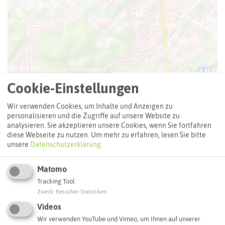
Leaflet
|
©
OpenStreetMap
contributors |
weitere Lizenzen
Cookie-Einstellungen
Adresse:
Wir verwenden Cookies, um Inhalte und Anzeigen zu
Stolperstein Alfred Cohn
personalisieren und die Zugriffe auf unsere Website zu
Essener Straße 2
analysieren. Sie akzeptieren unsere Cookies, wenn Sie fortfahren
diese Webseite zu nutzen.
Um mehr zu erfahren, lesen Sie bitte
46236 Bottrop
unsere
Datenschutzerklärung
.
Webseite
Matomo
Tracking Tool
Interaktive Karte
Zweck
:
Besucher-Statistiken
Videos
Wir verwenden YouTube und Vimeo, um Ihnen auf unserer
Routenplanung zum Ziel: