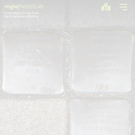
Freizeittipps für den Kreis
Recklinghausen & Bottrop
Ausflugstipps
Sport + Bewegung
Aktuelles
Freizeitregion