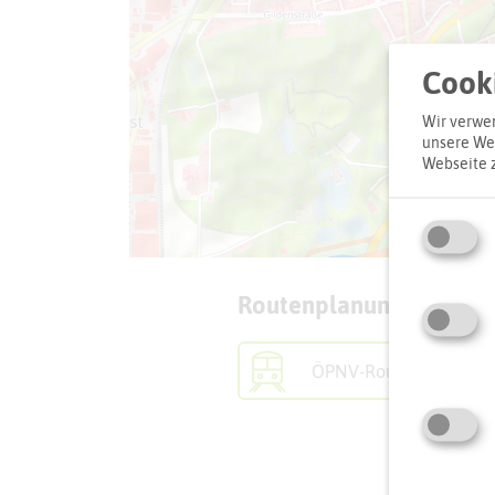
Cooki
Wir verwen
unsere Web
Webseite 
Routenplanung zum Zie
ÖPNV-Route finden