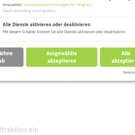
einzusehen:
Datenschutzbestimmungen für Infogram
eben könnt
Zweck
:
Darstellung von Infografiken
Alle Dienste aktivieren oder deaktivieren
DBECK
GLADBECK
Mit diesem Schalter können Sie alle Dienste aktivieren oder deaktivieren.
 lehne
Ausgewählte
Alle
ab
akzeptieren
akzeptie
olperstein Luzia
Stolperstein Sara
esser
Plesser
Realisie
traktion ein