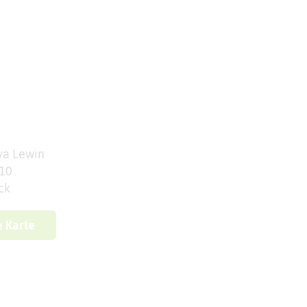
va Lewin
 10
ck
e Karte