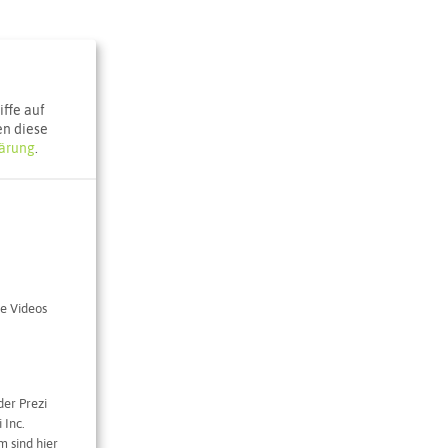
ffe auf
en diese
ärung
.
e Videos
der Prezi
 Inc.
 sind hier