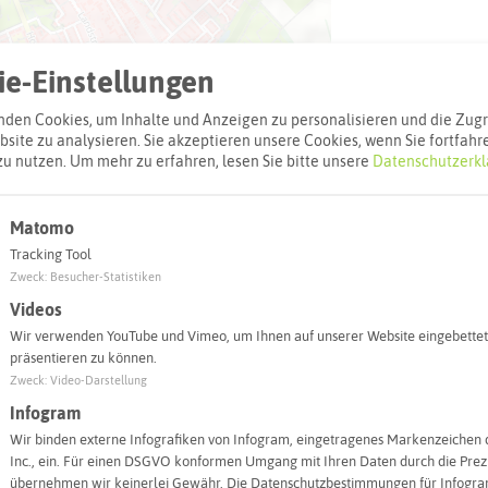
e-Einstellungen
den Cookies, um Inhalte und Anzeigen zu personalisieren und die Zugri
site zu analysieren. Sie akzeptieren unsere Cookies, wenn Sie fortfahr
zu nutzen.
Um mehr zu erfahren, lesen Sie bitte unsere
Datenschutzerkl
Matomo
Leaflet
|
©
OpenStreetMap
contributors |
weitere Lizenzen
Tracking Tool
Zweck
:
Besucher-Statistiken
l:
Videos
Wir verwenden YouTube und Vimeo, um Ihnen auf unserer Website eingebettet
präsentieren zu können.
Autoroute finden
Zweck
:
Video-Darstellung
Infogram
Wir binden externe Infografiken von Infogram, eingetragenes Markenzeichen 
Inc., ein. Für einen DSGVO konformen Umgang mit Ihren Daten durch die Prezi
übernehmen wir keinerlei Gewähr. Die Datenschutzbestimmungen für Infogram