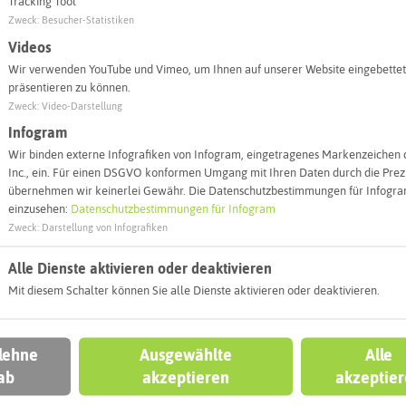
Tracking Tool
Zweck
:
Besucher-Statistiken
Videos
Wir verwenden YouTube und Vimeo, um Ihnen auf unserer Website eingebettet
präsentieren zu können.
Zweck
:
Video-Darstellung
Infogram
Wir binden externe Infografiken von Infogram, eingetragenes Markenzeichen 
Inc., ein. Für einen DSGVO konformen Umgang mit Ihren Daten durch die Prezi
übernehmen wir keinerlei Gewähr. Die Datenschutzbestimmungen für Infogram
Leaflet
|
©
OpenStreetMap
contributors |
weitere Lizenzen
einzusehen:
Datenschutzbestimmungen für Infogram
Zweck
:
Darstellung von Infografiken
l:
Alle Dienste aktivieren oder deaktivieren
Autoroute finden
Mit diesem Schalter können Sie alle Dienste aktivieren oder deaktivieren.
 lehne
Ausgewählte
Alle
ab
akzeptieren
akzeptie