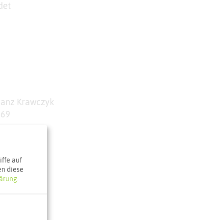
det
Franz Krawczyk
169
ffe auf
en diese
ärung
.
e Karte