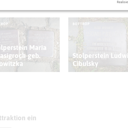
Realisie
eben könnt
TROP
BOTTROP
olperstein Maria
asigroch geb.
Stolperstein Ludw
owitzka
Cibulsky
traktion ein