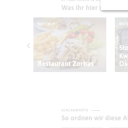
ATTRAKTIONEN IN DER UMGEBUNG
Was ihr hier noch erl
BOTTROP
BOT
St
Kw
Restaurant Zorbas
Os
SCHLAGWORTE
So ordnen wir diese At