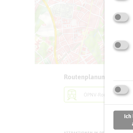
Routenplanung zum Zie
ÖPNV-Route finden
Ich