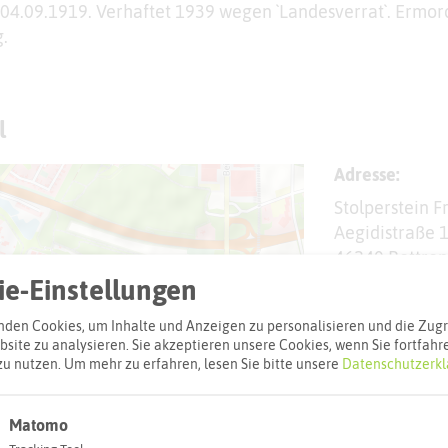
04.09.1919. Verhaftet 1939 wegen `Landesverrat`. Ermor
.
l
Adresse:
Stolperstein 
Aegidistraße 
46240 Bottrop
e-Einstellungen
Webseite
den Cookies, um Inhalte und Anzeigen zu personalisieren und die Zugri
site zu analysieren. Sie akzeptieren unsere Cookies, wenn Sie fortfahr
zu nutzen.
Um mehr zu erfahren, lesen Sie bitte unsere
Datenschutzerkl
Interaktiv
Matomo